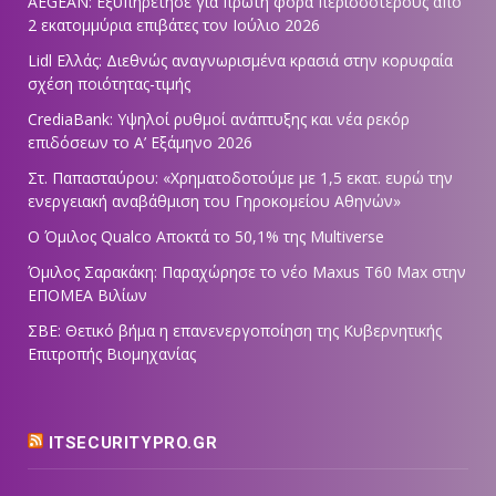
AEGEAN: Εξυπηρέτησε για πρώτη φορά περισσοτέρους από
2 εκατομμύρια επιβάτες τον Ιούλιο 2026
Lidl Ελλάς: Διεθνώς αναγνωρισμένα κρασιά στην κορυφαία
σχέση ποιότητας-τιμής
CrediaBank: Υψηλοί ρυθμοί ανάπτυξης και νέα ρεκόρ
επιδόσεων το Α’ Εξάμηνο 2026
Στ. Παπασταύρου: «Χρηματοδοτούμε με 1,5 εκατ. ευρώ την
ενεργειακή αναβάθμιση του Γηροκομείου Αθηνών»
Ο Όμιλος Qualco Αποκτά το 50,1% της Multiverse
Όμιλος Σαρακάκη: Παραχώρησε το νέο Maxus T60 Max στην
ΕΠΟΜΕΑ Βιλίων
ΣΒΕ: Θετικό βήμα η επανενεργοποίηση της Κυβερνητικής
Επιτροπής Βιομηχανίας
ITSECURITYPRO.GR