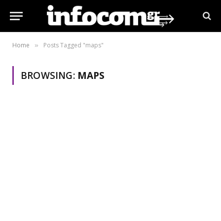
Home
Posts Tagged "maps"
»
BROWSING:
MAPS