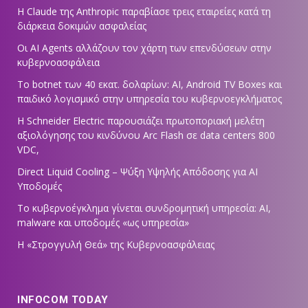
Η Claude της Anthropic παραβίασε τρεις εταιρείες κατά τη
διάρκεια δοκιμών ασφαλείας
Οι AI Agents αλλάζουν τον χάρτη των επενδύσεων στην
κυβερνοασφάλεια
Το botnet των 40 εκατ. δολαρίων: AI, Android TV Boxes και
παιδικό λογισμικό στην υπηρεσία του κυβερνοεγκλήματος
Η Schneider Electric παρουσιάζει πρωτοποριακή μελέτη
αξιολόγησης του κινδύνου Arc Flash σε data centers 800
VDC,
Direct Liquid Cooling – Ψύξη Υψηλής Απόδοσης για AI
Υποδομές
Το κυβερνοέγκλημα γίνεται συνδρομητική υπηρεσία: AI,
malware και υποδομές «ως υπηρεσία»
Η «Στρογγυλή Θεά» της Κυβερνοασφάλειας
INFOCOM TODAY