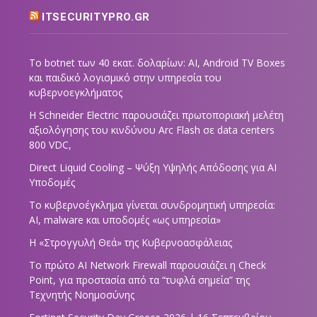
ITSECURITYPRO.GR
Το botnet των 40 εκατ. δολαρίων: AI, Android TV Boxes
και παιδικό λογισμικό στην υπηρεσία του
κυβερνοεγκλήματος
Η Schneider Electric παρουσιάζει πρωτοποριακή μελέτη
αξιολόγησης του κινδύνου Arc Flash σε data centers
800 VDC,
Direct Liquid Cooling – Ψύξη Υψηλής Απόδοσης για AI
Υποδομές
Το κυβερνοέγκλημα γίνεται συνδρομητική υπηρεσία:
AI, malware και υποδομές «ως υπηρεσία»
Η «Στρογγυλή Θεά» της Κυβερνοασφάλειας
Tο πρώτο AI Network Firewall παρουσιάζει η Check
Point, για προστασία από τα “τυφλά σημεία” της
Τεχνητής Νοημοσύνης