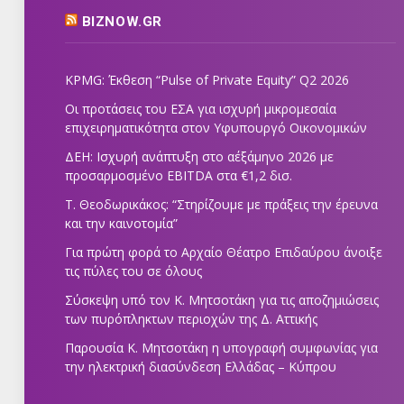
BIZNOW.GR
KPMG: Έκθεση “Pulse of Private Equity” Q2 2026
Οι προτάσεις του ΕΣΑ για ισχυρή μικρομεσαία
επιχειρηματικότητα στον Υφυπουργό Οικονομικών
ΔΕΗ: Ισχυρή ανάπτυξη στο α΄εξάμηνο 2026 με
προσαρμοσμένο EBITDA στα €1,2 δισ.
Τ. Θεοδωρικάκος: “Στηρίζουμε με πράξεις την έρευνα
και την καινοτομία”
Για πρώτη φορά το Αρχαίο Θέατρο Επιδαύρου άνοιξε
τις πύλες του σε όλους
Σύσκεψη υπό τον Κ. Μητσοτάκη για τις αποζημιώσεις
των πυρόπληκτων περιοχών της Δ. Αττικής
Παρουσία Κ. Μητσοτάκη η υπογραφή συμφωνίας για
την ηλεκτρική διασύνδεση Ελλάδας – Κύπρου