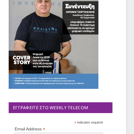
ΕΓΓΡΑΦΕΊΤΕ ΣΤΟ WEEKLY TELECOM
*
indicates required
*
Email Address