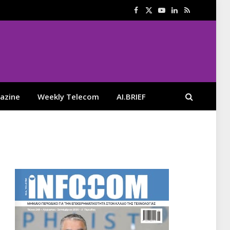
Facebook
X
YouTube
LinkedIn
RSS
(Twitter)
azine
Weekly Telecom
AI.BRIEF