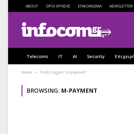
ABOUT
ΟΡΟΙ ΧΡΗΣΗΣ
ΕΠΙΚΟΙΝΩΝΙΑ
NEWSLETTER
Telecoms
IT
AI
Security
Επιχειρ
Home
Posts Tagged "m-payment"
»
BROWSING:
M-PAYMENT