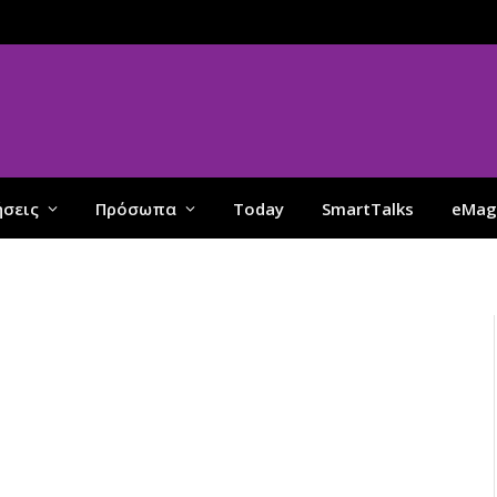
ήσεις
Πρόσωπα
Today
SmartTalks
eMag