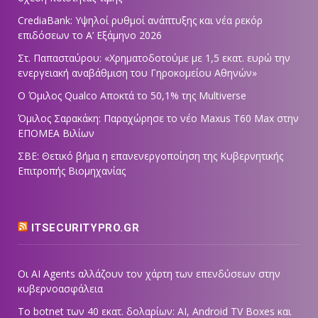
CrediaBank: Υψηλοί ρυθμοί ανάπτυξης και νέα ρεκόρ
επιδόσεων το Α’ Εξάμηνο 2026
Στ. Παπασταύρου: «Χρηματοδοτούμε με 1,5 εκατ. ευρώ την
ενεργειακή αναβάθμιση του Γηροκομείου Αθηνών»
Ο Όμιλος Qualco Αποκτά το 50,1% της Multiverse
Όμιλος Σαρακάκη: Παραχώρησε το νέο Maxus T60 Max στην
ΕΠΟΜΕΑ Βιλίων
ΣΒΕ: Θετικό βήμα η επανενεργοποίηση της Κυβερνητικής
Επιτροπής Βιομηχανίας
ITSECURITYPRO.GR
Οι AI Agents αλλάζουν τον χάρτη των επενδύσεων στην
κυβερνοασφάλεια
Το botnet των 40 εκατ. δολαρίων: AI, Android TV Boxes και