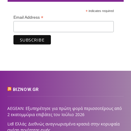
*
indicates required
*
Email Address
BIZNOW.GR
AEGEAN: Εξυπηρέτησε για πρώτη φορά περισσοτέρους από
2 εκατομμύρια επιβάτες τον Ιούλιο 2026
Lidl Ελλάς: Διεθνώς αναγνωρισμένα κρασιά στην κορυφαία
σχέση ποιότητας-τιμής