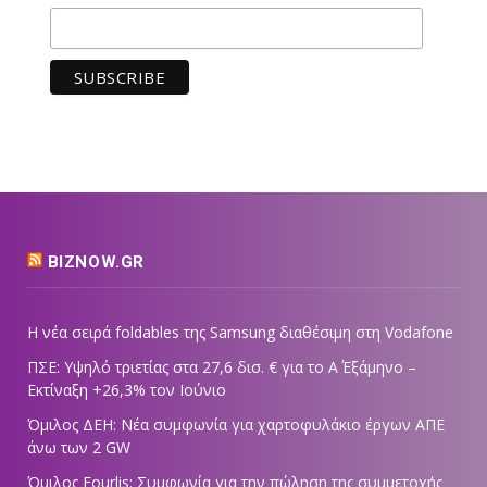
BIZNOW.GR
Η νέα σειρά foldables της Samsung διαθέσιμη στη Vodafone
ΠΣΕ: Υψηλό τριετίας στα 27,6 δισ. € για το Α΄ Εξάμηνο –
Εκτίναξη +26,3% τον Ιούνιο
Όμιλος ΔΕΗ: Νέα συμφωνία για χαρτοφυλάκιο έργων ΑΠΕ
άνω των 2 GW
Όμιλος Fourlis: Συμφωνία για την πώληση της συμμετοχής