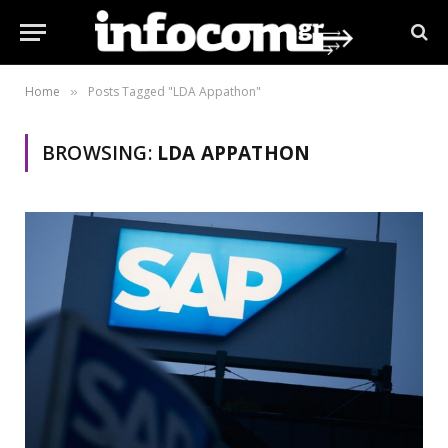
Home
Posts Tagged "LDA Appathon"
»
BROWSING:
LDA APPATHON