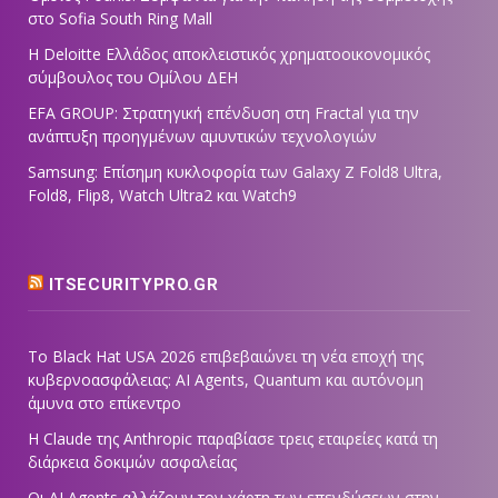
στο Sofia South Ring Mall
Η Deloitte Ελλάδος αποκλειστικός χρηματοοικονομικός
σύμβουλος του Ομίλου ΔΕΗ
EFA GROUP: Στρατηγική επένδυση στη Fractal για την
ανάπτυξη προηγμένων αμυντικών τεχνολογιών
Samsung: Επίσημη κυκλοφορία των Galaxy Z Fold8 Ultra,
Fold8, Flip8, Watch Ultra2 και Watch9
ITSECURITYPRO.GR
Το Black Hat USA 2026 επιβεβαιώνει τη νέα εποχή της
κυβερνοασφάλειας: AI Agents, Quantum και αυτόνομη
άμυνα στο επίκεντρο
Η Claude της Anthropic παραβίασε τρεις εταιρείες κατά τη
διάρκεια δοκιμών ασφαλείας
Οι AI Agents αλλάζουν τον χάρτη των επενδύσεων στην