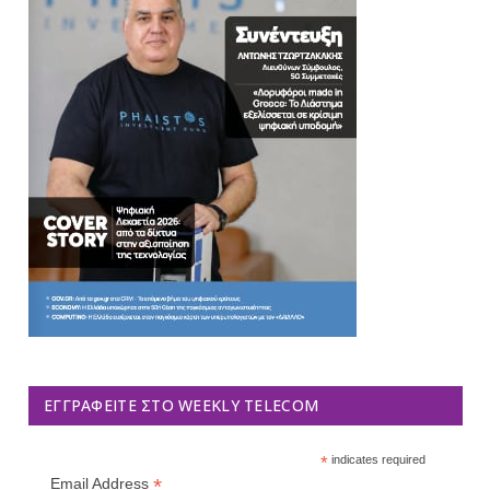
ΕΓΓΡΑΦΕΊΤΕ ΣΤΟ WEEKLY TELECOM
*
indicates required
*
Email Address