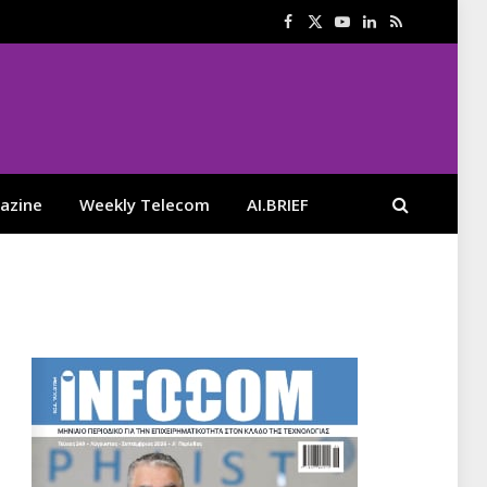
Facebook
X
YouTube
LinkedIn
RSS
(Twitter)
azine
Weekly Telecom
AI.BRIEF