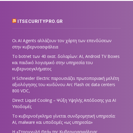
ITSECURITYPRO.GR
Οι AI Agents αλλάζουν τον χάρτη των επενδύσεων
στην κυβερνοασφάλεια
Το botnet των 40 εκατ. δολαρίων: AI, Android TV Boxes
και παιδικό λογισμικό στην υπηρεσία του
κυβερνοεγκλήματος
Η Schneider Electric παρουσιάζει πρωτοποριακή μελέτη
αξιολόγησης του κινδύνου Arc Flash σε data centers
800 VDC,
Direct Liquid Cooling – Ψύξη Υψηλής Απόδοσης για AI
Υποδομές
Το κυβερνοέγκλημα γίνεται συνδρομητική υπηρεσία:
AI, malware και υποδομές «ως υπηρεσία»
Η «Στρογγυλή Θεά» της Κυβερνοασφάλειας