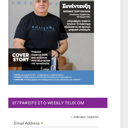
ΕΓΓΡΑΦΕΊΤΕ ΣΤΟ WEEKLY TELECOM
*
indicates required
*
Email Address