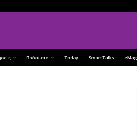
ήσεις
Πρόσωπα
Today
SmartTalks
eMag