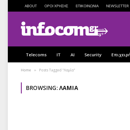
ABOUT
ΟΡΟΙ ΧΡΗΣΗΣ
ΕΠΙΚΟΙΝΩΝΙΑ
NEWSLETTER
Telecoms
IT
AI
Security
Επιχειρ
Home
Posts Tagged "Λαμία"
»
BROWSING:
ΛΑΜΊΑ