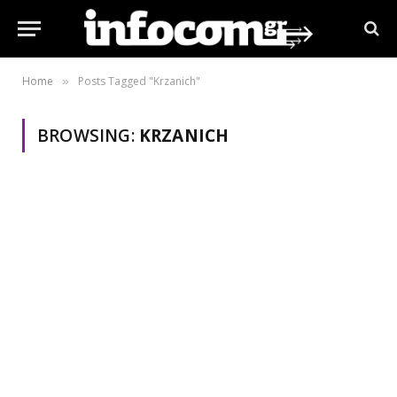
Home
Posts Tagged "Krzanich"
»
BROWSING:
KRZANICH