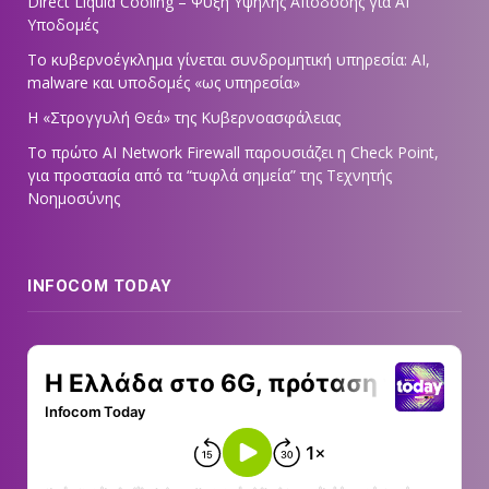
Direct Liquid Cooling – Ψύξη Υψηλής Απόδοσης για AI
Υποδομές
Το κυβερνοέγκλημα γίνεται συνδρομητική υπηρεσία: AI,
malware και υποδομές «ως υπηρεσία»
Η «Στρογγυλή Θεά» της Κυβερνοασφάλειας
Tο πρώτο AI Network Firewall παρουσιάζει η Check Point,
για προστασία από τα “τυφλά σημεία” της Τεχνητής
Νοημοσύνης
INFOCOM TODAY