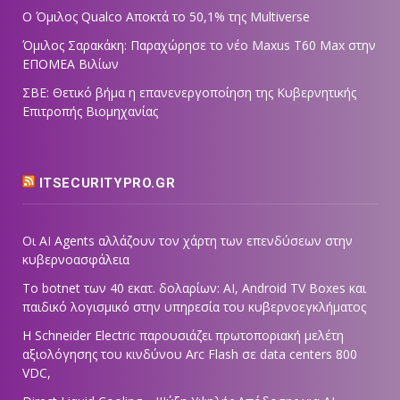
Ο Όμιλος Qualco Αποκτά το 50,1% της Multiverse
Όμιλος Σαρακάκη: Παραχώρησε το νέο Maxus T60 Max στην
ΕΠΟΜΕΑ Βιλίων
ΣΒΕ: Θετικό βήμα η επανενεργοποίηση της Κυβερνητικής
Επιτροπής Βιομηχανίας
ITSECURITYPRO.GR
Οι AI Agents αλλάζουν τον χάρτη των επενδύσεων στην
κυβερνοασφάλεια
Το botnet των 40 εκατ. δολαρίων: AI, Android TV Boxes και
παιδικό λογισμικό στην υπηρεσία του κυβερνοεγκλήματος
Η Schneider Electric παρουσιάζει πρωτοποριακή μελέτη
αξιολόγησης του κινδύνου Arc Flash σε data centers 800
VDC,