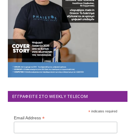
ΕΓΓΡΑΦΕΊΤΕ ΣΤΟ WEEKLY TELECOM
*
indicates required
*
Email Address