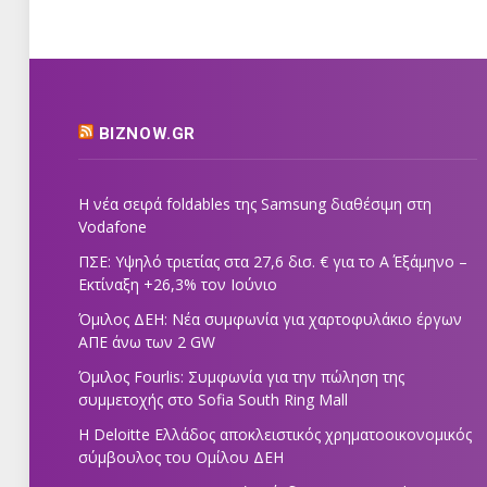
BIZNOW.GR
Η νέα σειρά foldables της Samsung διαθέσιμη στη
Vodafone
ΠΣΕ: Υψηλό τριετίας στα 27,6 δισ. € για το Α΄ Εξάμηνο –
Εκτίναξη +26,3% τον Ιούνιο
Όμιλος ΔΕΗ: Νέα συμφωνία για χαρτοφυλάκιο έργων
ΑΠΕ άνω των 2 GW
Όμιλος Fourlis: Συμφωνία για την πώληση της
συμμετοχής στο Sofia South Ring Mall
Η Deloitte Ελλάδος αποκλειστικός χρηματοοικονομικός
σύμβουλος του Ομίλου ΔΕΗ