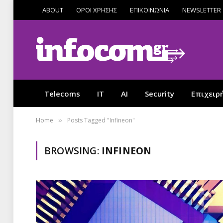
ABOUT
ΟΡΟΙ ΧΡΗΣΗΣ
ΕΠΙΚΟΙΝΩΝΙΑ
NEWSLETTER
Telecoms
IT
AI
Security
Επιχειρ
Home
Posts Tagged "Infineon"
»
BROWSING:
INFINEON