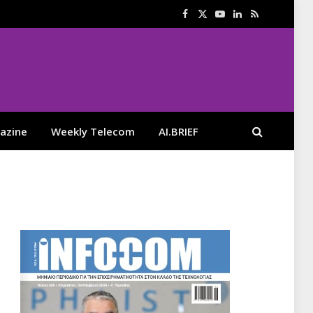
Facebook
X
YouTube
LinkedIn
RSS
(Twitter)
azine
Weekly Telecom
AI.BRIEF