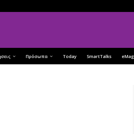
ήσεις
Πρόσωπα
Today
SmartTalks
eMag