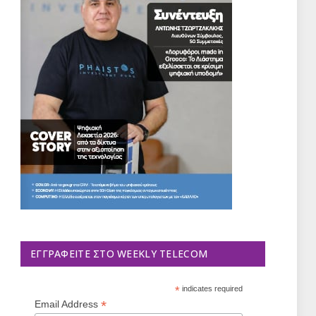
ΕΓΓΡΑΦΕΊΤΕ ΣΤΟ WEEKLY TELECOM
*
indicates required
*
Email Address