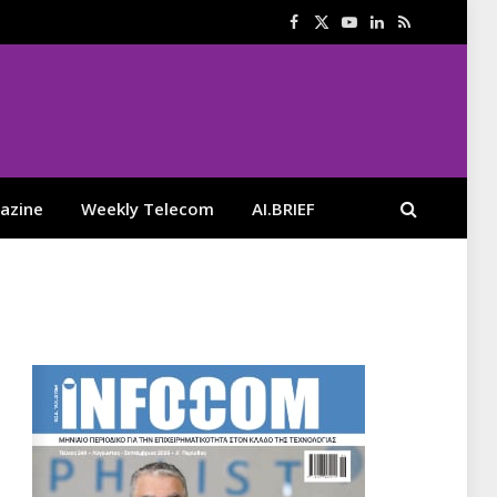
Facebook
X
YouTube
LinkedIn
RSS
(Twitter)
azine
Weekly Telecom
AI.BRIEF