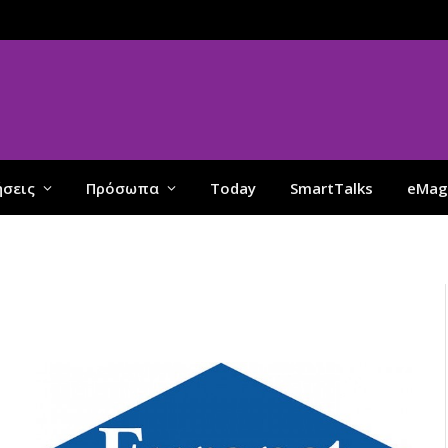
ήσεις
Πρόσωπα
Today
SmartTalks
eMag