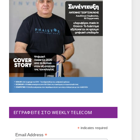
ΕΓΓΡΑΦΕΊΤΕ ΣΤΟ WEEKLY TELECOM
*
indicates required
*
Email Address