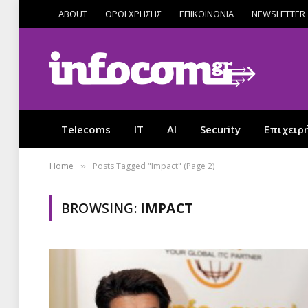
ABOUT
ΟΡΟΙ ΧΡΗΣΗΣ
ΕΠΙΚΟΙΝΩΝΙΑ
NEWSLETTER
Telecoms
IT
AI
Security
Επιχειρ
Home
Posts Tagged "Impact" (Page 2)
»
BROWSING:
IMPACT