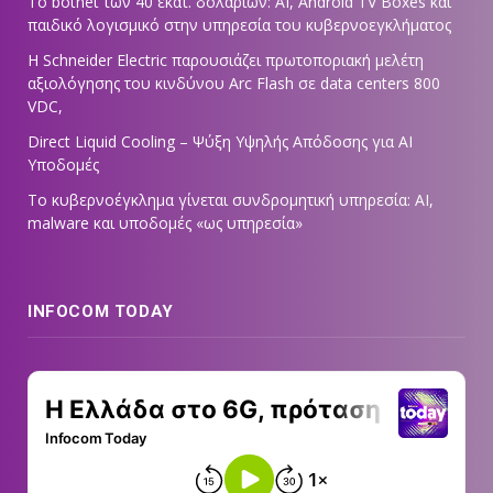
Το botnet των 40 εκατ. δολαρίων: AI, Android TV Boxes και
παιδικό λογισμικό στην υπηρεσία του κυβερνοεγκλήματος
Η Schneider Electric παρουσιάζει πρωτοποριακή μελέτη
αξιολόγησης του κινδύνου Arc Flash σε data centers 800
VDC,
Direct Liquid Cooling – Ψύξη Υψηλής Απόδοσης για AI
Υποδομές
Το κυβερνοέγκλημα γίνεται συνδρομητική υπηρεσία: AI,
malware και υποδομές «ως υπηρεσία»
INFOCOM TODAY