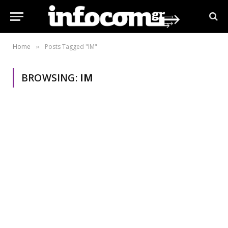
Home
Posts Tagged "IM"
»
BROWSING:
IM