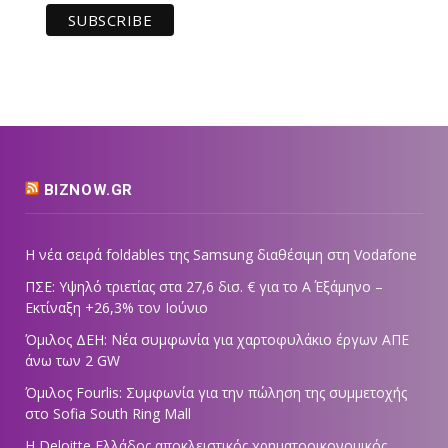
BIZNOW.GR
Η νέα σειρά foldables της Samsung διαθέσιμη στη Vodafone
ΠΣΕ: Υψηλό τριετίας στα 27,6 δισ. € για το Α΄ Εξάμηνο –
Εκτίναξη +26,3% τον Ιούνιο
Όμιλος ΔΕΗ: Νέα συμφωνία για χαρτοφυλάκιο έργων ΑΠΕ
άνω των 2 GW
Όμιλος Fourlis: Συμφωνία για την πώληση της συμμετοχής
στο Sofia South Ring Mall
Η Deloitte Ελλάδος αποκλειστικός χρηματοοικονομικός