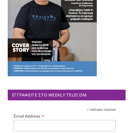
ΕΓΓΡΑΦΕΊΤΕ ΣΤΟ WEEKLY TELECOM
*
indicates required
*
Email Address