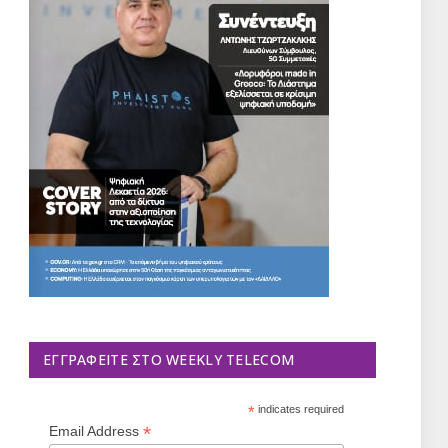
ΕΓΓΡΑΦΕΊΤΕ ΣΤΟ WEEKLY TELECOM
*
indicates required
*
Email Address