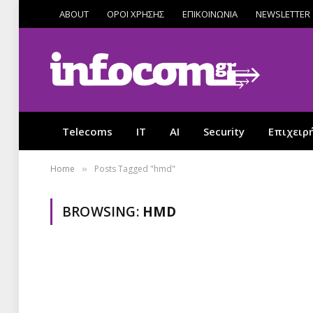
ABOUT
ΟΡΟΙ ΧΡΗΣΗΣ
ΕΠΙΚΟΙΝΩΝΙΑ
NEWSLETTER
Telecoms
IT
AI
Security
Επιχειρ
Home
Posts Tagged "hmd"
»
BROWSING:
HMD