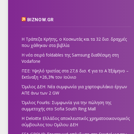
BIZNOW.GR
Η Τράπεζα Κρήτης, ο Κοσκωτάς και τα 32 δισ. δραχμές
που χάθηκαν στα βιβλία
Η νέα σειρά foldables της Samsung διαθέσιμη στη
Vodafone
ΠΣΕ: Υψηλό τριετίας στα 27,6 δισ. € για το Α΄ Εξάμηνο –
Εκτίναξη +26,3% τον Ιούνιο
Όμιλος ΔΕΗ: Νέα συμφωνία για χαρτοφυλάκιο έργων
ΑΠΕ άνω των 2 GW
Όμιλος Fourlis: Συμφωνία για την πώληση της
συμμετοχής στο Sofia South Ring Mall
Η Deloitte Ελλάδος αποκλειστικός χρηματοοικονομικός
σύμβουλος του Ομίλου ΔΕΗ