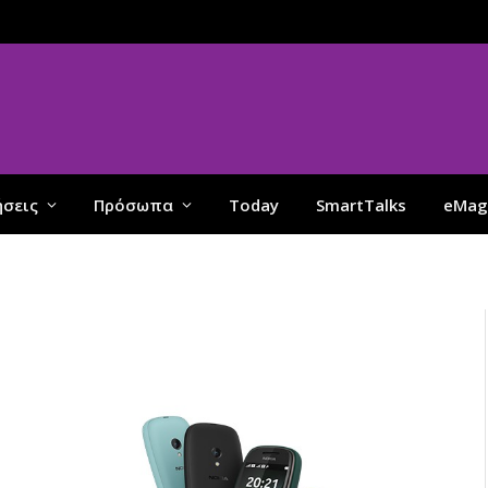
ήσεις
Πρόσωπα
Today
SmartTalks
eMag