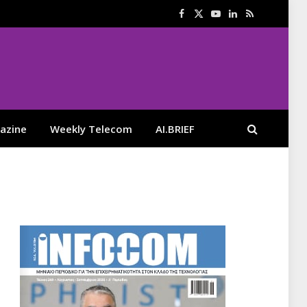
Facebook
X
YouTube
LinkedIn
RSS
(Twitter)
azine
Weekly Telecom
AI.BRIEF