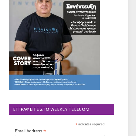
ΕΓΓΡΑΦΕΊΤΕ ΣΤΟ WEEKLY TELECOM
*
indicates required
*
Email Address