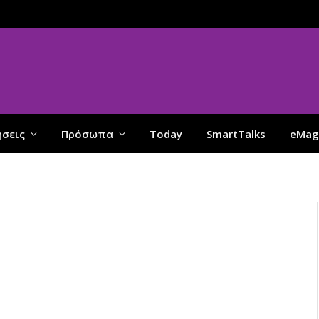
ήσεις
Πρόσωπα
Today
SmartTalks
eMag