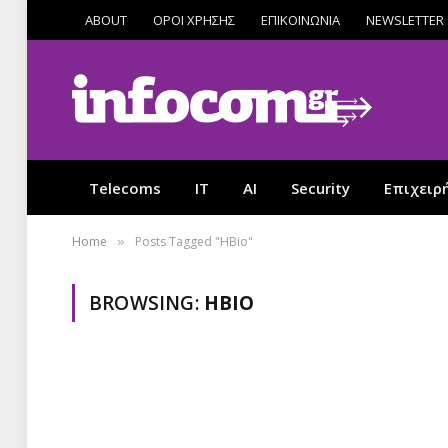
ABOUT
ΟΡΟΙ ΧΡΗΣΗΣ
ΕΠΙΚΟΙΝΩΝΙΑ
NEWSLETTER
Telecoms
IT
AI
Security
Επιχειρ
Home
Posts Tagged "HBio"
»
BROWSING:
HBIO