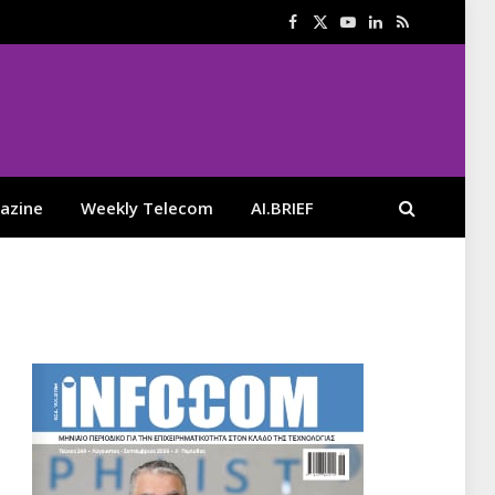
Facebook
X
YouTube
LinkedIn
RSS
(Twitter)
azine
Weekly Telecom
AI.BRIEF