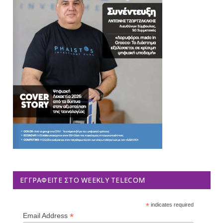
ΕΓΓΡΑΦΕΊΤΕ ΣΤΟ WEEKLY TELECOM
*
indicates required
*
Email Address