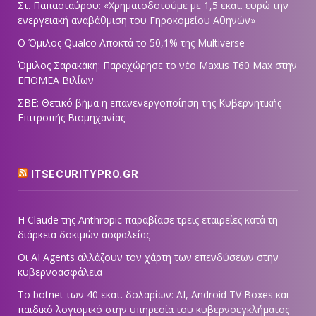
Στ. Παπασταύρου: «Χρηματοδοτούμε με 1,5 εκατ. ευρώ την
ενεργειακή αναβάθμιση του Γηροκομείου Αθηνών»
Ο Όμιλος Qualco Αποκτά το 50,1% της Multiverse
Όμιλος Σαρακάκη: Παραχώρησε το νέο Maxus T60 Max στην
ΕΠΟΜΕΑ Βιλίων
ΣΒΕ: Θετικό βήμα η επανενεργοποίηση της Κυβερνητικής
Επιτροπής Βιομηχανίας
ITSECURITYPRO.GR
Η Claude της Anthropic παραβίασε τρεις εταιρείες κατά τη
διάρκεια δοκιμών ασφαλείας
Οι AI Agents αλλάζουν τον χάρτη των επενδύσεων στην
κυβερνοασφάλεια
Το botnet των 40 εκατ. δολαρίων: AI, Android TV Boxes και
παιδικό λογισμικό στην υπηρεσία του κυβερνοεγκλήματος