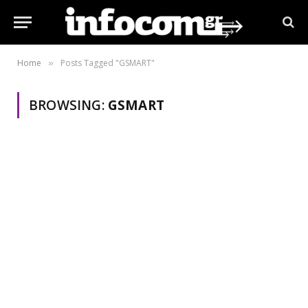
Home
Posts Tagged "GSMART"
»
BROWSING:
GSMART