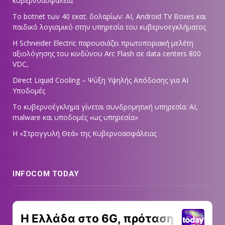
κυβερνοασφάλεια
Το botnet των 40 εκατ. δολαρίων: AI, Android TV Boxes και
παιδικό λογισμικό στην υπηρεσία του κυβερνοεγκλήματος
Η Schneider Electric παρουσιάζει πρωτοποριακή μελέτη
αξιολόγησης του κινδύνου Arc Flash σε data centers 800
VDC,
Direct Liquid Cooling – Ψύξη Υψηλής Απόδοσης για AI
Υποδομές
Το κυβερνοέγκλημα γίνεται συνδρομητική υπηρεσία: AI,
malware και υποδομές «ως υπηρεσία»
Η «Στρογγυλή Θεά» της Κυβερνοασφάλειας
INFOCOM TODAY