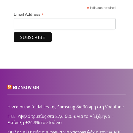
*
indicates required
*
Email Address
BIZNOW.GR
Η νέα σειρά foldables της Samsung διαθέσιμη στη Vodafone
ΠΣΕ: Υψηλό τριετίας στα 27,6 δισ. € για το Α΄ Εξάμηνο –
Εκτίναξη +26,3% τον Ιούνιο
Όμιλος ΔΕΗ: Νέα συμφωνία για χαρτοφυλάκιο έργων ΑΠΕ