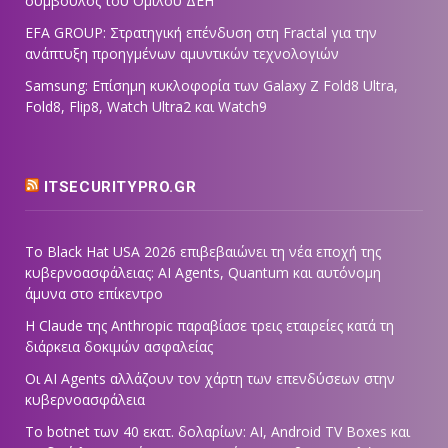
σύμβουλος του Ομίλου ΔΕΗ
EFA GROUP: Στρατηγική επένδυση στη Fractal για την
ανάπτυξη προηγμένων αμυντικών τεχνολογιών
Samsung: Επίσημη κυκλοφορία των Galaxy Z Fold8 Ultra,
Fold8, Flip8, Watch Ultra2 και Watch9
ITSECURITYPRO.GR
Το Black Hat USA 2026 επιβεβαιώνει τη νέα εποχή της
κυβερνοασφάλειας: AI Agents, Quantum και αυτόνομη
άμυνα στο επίκεντρο
Η Claude της Anthropic παραβίασε τρεις εταιρείες κατά τη
διάρκεια δοκιμών ασφαλείας
Οι AI Agents αλλάζουν τον χάρτη των επενδύσεων στην
κυβερνοασφάλεια
Το botnet των 40 εκατ. δολαρίων: AI, Android TV Boxes και