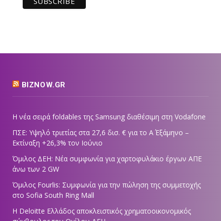
BIZNOW.GR
Η νέα σειρά foldables της Samsung διαθέσιμη στη Vodafone
ΠΣΕ: Υψηλό τριετίας στα 27,6 δισ. € για το Α΄ Εξάμηνο –
Εκτίναξη +26,3% τον Ιούνιο
Όμιλος ΔΕΗ: Νέα συμφωνία για χαρτοφυλάκιο έργων ΑΠΕ
άνω των 2 GW
Όμιλος Fourlis: Συμφωνία για την πώληση της συμμετοχής
στο Sofia South Ring Mall
Η Deloitte Ελλάδος αποκλειστικός χρηματοοικονομικός