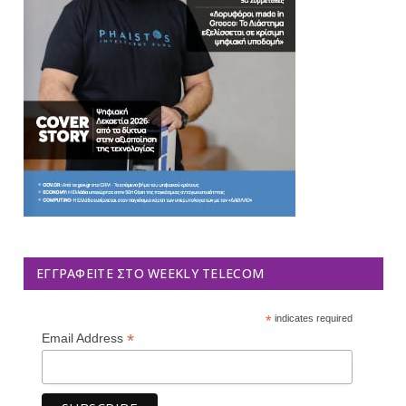
ΕΓΓΡΑΦΕΊΤΕ ΣΤΟ WEEKLY TELECOM
*
indicates required
*
Email Address