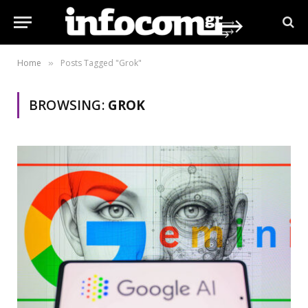
Home
Posts Tagged "Grok"
»
BROWSING:
GROK