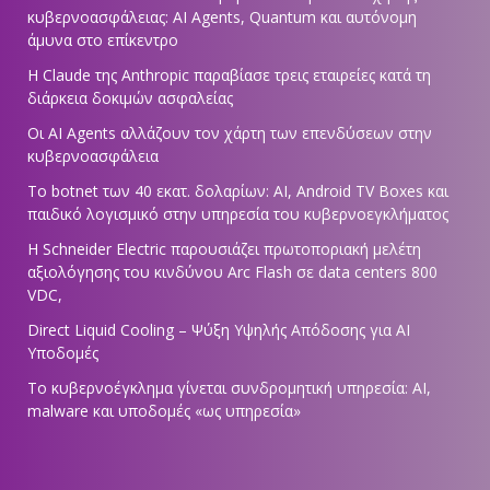
κυβερνοασφάλειας: AI Agents, Quantum και αυτόνομη
άμυνα στο επίκεντρο
Η Claude της Anthropic παραβίασε τρεις εταιρείες κατά τη
διάρκεια δοκιμών ασφαλείας
Οι AI Agents αλλάζουν τον χάρτη των επενδύσεων στην
κυβερνοασφάλεια
Το botnet των 40 εκατ. δολαρίων: AI, Android TV Boxes και
παιδικό λογισμικό στην υπηρεσία του κυβερνοεγκλήματος
Η Schneider Electric παρουσιάζει πρωτοποριακή μελέτη
αξιολόγησης του κινδύνου Arc Flash σε data centers 800
VDC,
Direct Liquid Cooling – Ψύξη Υψηλής Απόδοσης για AI
Υποδομές
Το κυβερνοέγκλημα γίνεται συνδρομητική υπηρεσία: AI,
malware και υποδομές «ως υπηρεσία»