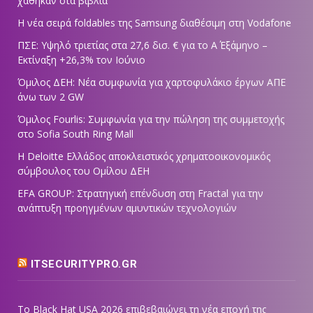
χάθηκαν στα βιβλία
Η νέα σειρά foldables της Samsung διαθέσιμη στη Vodafone
ΠΣΕ: Υψηλό τριετίας στα 27,6 δισ. € για το Α΄ Εξάμηνο –
Εκτίναξη +26,3% τον Ιούνιο
Όμιλος ΔΕΗ: Νέα συμφωνία για χαρτοφυλάκιο έργων ΑΠΕ
άνω των 2 GW
Όμιλος Fourlis: Συμφωνία για την πώληση της συμμετοχής
στο Sofia South Ring Mall
Η Deloitte Ελλάδος αποκλειστικός χρηματοοικονομικός
σύμβουλος του Ομίλου ΔΕΗ
EFA GROUP: Στρατηγική επένδυση στη Fractal για την
ανάπτυξη προηγμένων αμυντικών τεχνολογιών
ITSECURITYPRO.GR
Το Black Hat USA 2026 επιβεβαιώνει τη νέα εποχή της