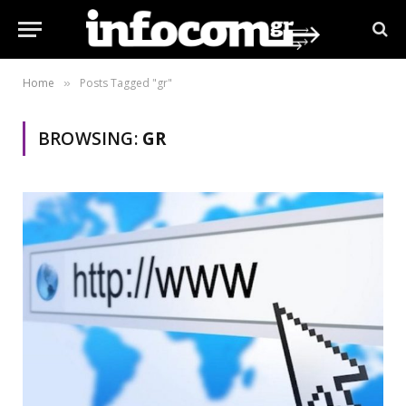
Home
Posts Tagged "gr"
»
BROWSING:
GR