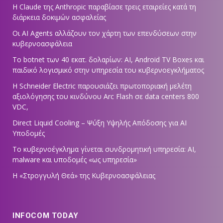
Η Claude της Anthropic παραβίασε τρεις εταιρείες κατά τη
διάρκεια δοκιμών ασφαλείας
Οι AI Agents αλλάζουν τον χάρτη των επενδύσεων στην
κυβερνοασφάλεια
Το botnet των 40 εκατ. δολαρίων: AI, Android TV Boxes και
παιδικό λογισμικό στην υπηρεσία του κυβερνοεγκλήματος
Η Schneider Electric παρουσιάζει πρωτοποριακή μελέτη
αξιολόγησης του κινδύνου Arc Flash σε data centers 800
VDC,
Direct Liquid Cooling – Ψύξη Υψηλής Απόδοσης για AI
Υποδομές
Το κυβερνοέγκλημα γίνεται συνδρομητική υπηρεσία: AI,
malware και υποδομές «ως υπηρεσία»
Η «Στρογγυλή Θεά» της Κυβερνοασφάλειας
INFOCOM TODAY