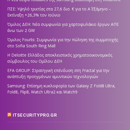
ΠΣΕ: Υψηλό τριετίας στα 27,6 δισ. € για το Α΄ Εξάμηνο –
Εκτίναξη +26,3% τον Ιούνιο
Όμιλος ΔΕΗ: Νέα συμφωνία για χαρτοφυλάκιο έργων ΑΠΕ
άνω των 2 GW
Όμιλος Fourlis: Συμφωνία για την πώληση της συμμετοχής
στο Sofia South Ring Mall
Η Deloitte Ελλάδος αποκλειστικός χρηματοοικονομικός
σύμβουλος του Ομίλου ΔΕΗ
EFA GROUP: Στρατηγική επένδυση στη Fractal για την
ανάπτυξη προηγμένων αμυντικών τεχνολογιών
Samsung: Επίσημη κυκλοφορία των Galaxy Z Fold8 Ultra,
Fold8, Flip8, Watch Ultra2 και Watch9
ITSECURITYPRO.GR