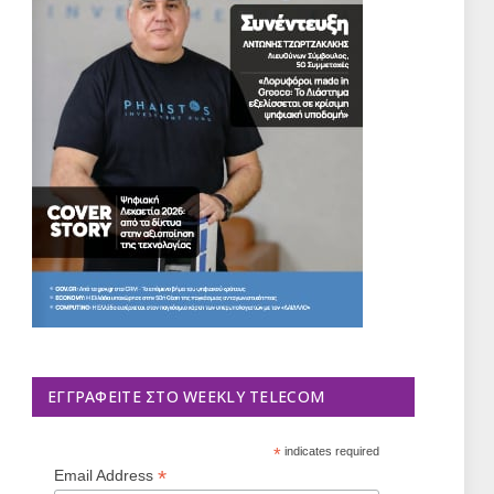
ΕΓΓΡΑΦΕΊΤΕ ΣΤΟ WEEKLY TELECOM
*
indicates required
*
Email Address