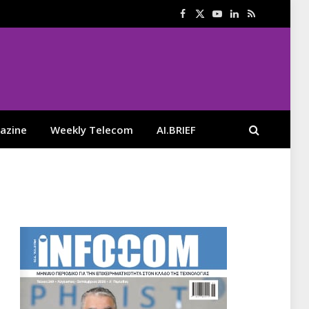
Facebook
X
YouTube
LinkedIn
RSS
(Twitter)
azine
Weekly Telecom
AI.BRIEF