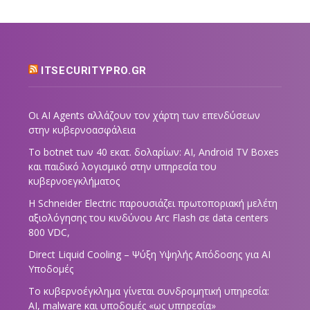
ITSECURITYPRO.GR
Οι AI Agents αλλάζουν τον χάρτη των επενδύσεων
στην κυβερνοασφάλεια
Το botnet των 40 εκατ. δολαρίων: AI, Android TV Boxes
και παιδικό λογισμικό στην υπηρεσία του
κυβερνοεγκλήματος
Η Schneider Electric παρουσιάζει πρωτοποριακή μελέτη
αξιολόγησης του κινδύνου Arc Flash σε data centers
800 VDC,
Direct Liquid Cooling – Ψύξη Υψηλής Απόδοσης για AI
Υποδομές
Το κυβερνοέγκλημα γίνεται συνδρομητική υπηρεσία:
AI, malware και υποδομές «ως υπηρεσία»