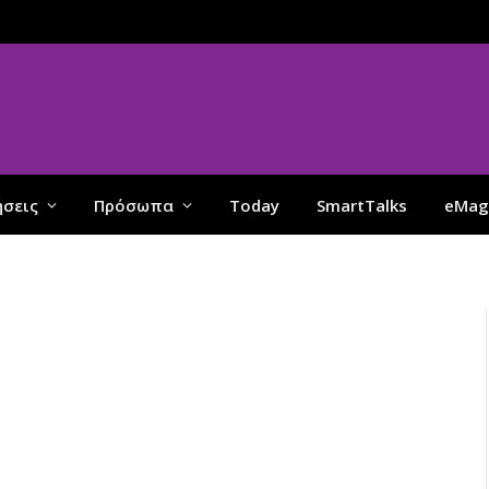
ήσεις
Πρόσωπα
Today
SmartTalks
eMag