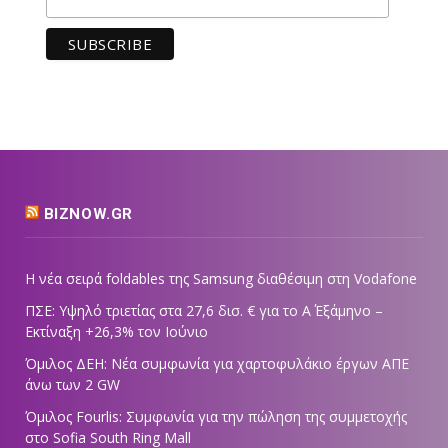
BIZNOW.GR
Η νέα σειρά foldables της Samsung διαθέσιμη στη Vodafone
ΠΣΕ: Υψηλό τριετίας στα 27,6 δισ. € για το Α΄ Εξάμηνο –
Εκτίναξη +26,3% τον Ιούνιο
Όμιλος ΔΕΗ: Νέα συμφωνία για χαρτοφυλάκιο έργων ΑΠΕ
άνω των 2 GW
Όμιλος Fourlis: Συμφωνία για την πώληση της συμμετοχής
στο Sofia South Ring Mall