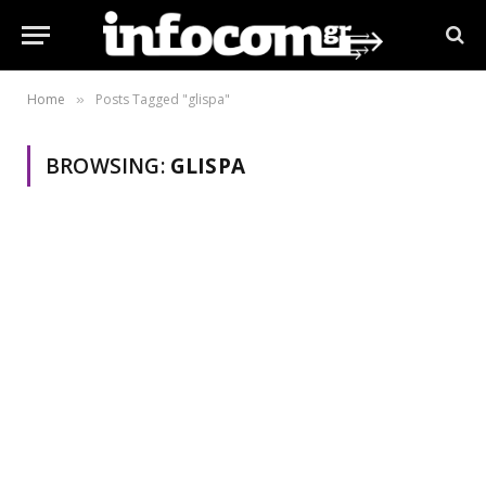
Home
Posts Tagged "glispa"
»
BROWSING:
GLISPA