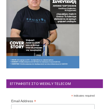
ΕΓΓΡΑΦΕΊΤΕ ΣΤΟ WEEKLY TELECOM
*
indicates required
*
Email Address