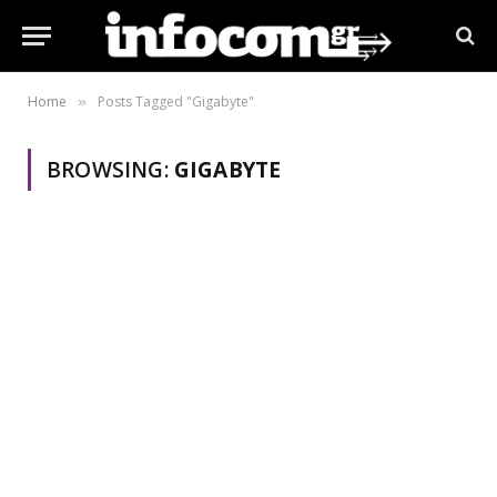
Home
Posts Tagged "Gigabyte"
»
BROWSING:
GIGABYTE