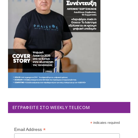
ΕΓΓΡΑΦΕΊΤΕ ΣΤΟ WEEKLY TELECOM
*
indicates required
*
Email Address