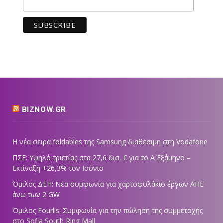
BIZNOW.GR
Η νέα σειρά foldables της Samsung διαθέσιμη στη Vodafone
ΠΣΕ: Υψηλό τριετίας στα 27,6 δισ. € για το Α΄ Εξάμηνο –
Εκτίναξη +26,3% τον Ιούνιο
Όμιλος ΔΕΗ: Νέα συμφωνία για χαρτοφυλάκιο έργων ΑΠΕ
άνω των 2 GW
Όμιλος Fourlis: Συμφωνία για την πώληση της συμμετοχής
στο Sofia South Ring Mall