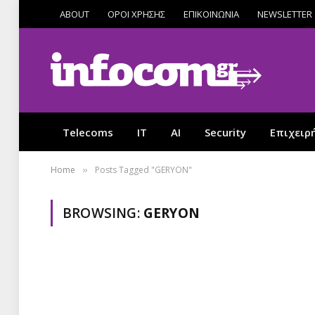
ABOUT
ΟΡΟΙ ΧΡΗΣΗΣ
ΕΠΙΚΟΙΝΩΝΙΑ
NEWSLETTER
Telecoms
IT
AI
Security
Επιχειρ
Home
Posts Tagged "GERYON"
»
BROWSING:
GERYON