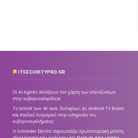
ITSECURITYPRO.GR
Οι AI Agents αλλάζουν τον χάρτη των επενδύσεων
στην κυβερνοασφάλεια
Το botnet των 40 εκατ. δολαρίων: AI, Android TV Boxes
και παιδικό λογισμικό στην υπηρεσία του
κυβερνοεγκλήματος
Η Schneider Electric παρουσιάζει πρωτοποριακή μελέτη
αξιολόγησης του κινδύνου Arc Flash σε data centers