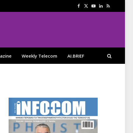
Facebook
X
YouTube
LinkedIn
RSS
(Twitter)
azine
Weekly Telecom
AI.BRIEF