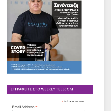
ΕΓΓΡΑΦΕΊΤΕ ΣΤΟ WEEKLY TELECOM
*
indicates required
*
Email Address