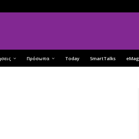
ήσεις
Πρόσωπα
Today
SmartTalks
eMag