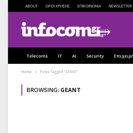
ABOUT
ΟΡΟΙ ΧΡΗΣΗΣ
ΕΠΙΚΟΙΝΩΝΙΑ
NEWSLETTER
Telecoms
IT
AI
Security
Επιχειρ
Home
Posts Tagged "GEANT"
»
BROWSING:
GEANT