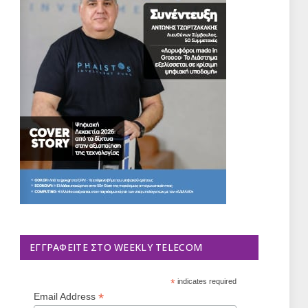
ΕΓΓΡΑΦΕΊΤΕ ΣΤΟ WEEKLY TELECOM
*
indicates required
*
Email Address