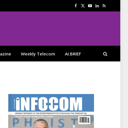
Facebook
X
YouTube
LinkedIn
RSS
(Twitter)
azine
Weekly Telecom
AI.BRIEF