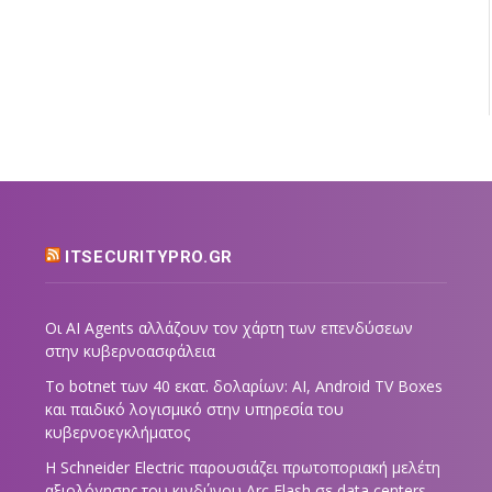
ITSECURITYPRO.GR
Οι AI Agents αλλάζουν τον χάρτη των επενδύσεων
στην κυβερνοασφάλεια
Το botnet των 40 εκατ. δολαρίων: AI, Android TV Boxes
και παιδικό λογισμικό στην υπηρεσία του
κυβερνοεγκλήματος
Η Schneider Electric παρουσιάζει πρωτοποριακή μελέτη
αξιολόγησης του κινδύνου Arc Flash σε data centers