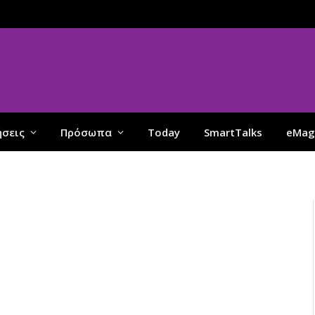
ήσεις
Πρόσωπα
Today
SmartTalks
eMag