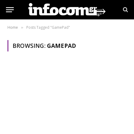
Home
Posts Tagged "GamePad"
»
BROWSING:
GAMEPAD