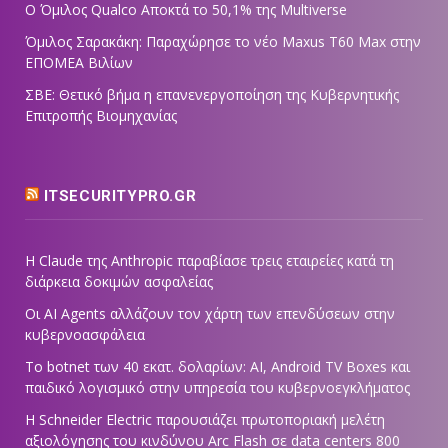
Ο Όμιλος Qualco Αποκτά το 50,1% της Multiverse
Όμιλος Σαρακάκη: Παραχώρησε το νέο Maxus T60 Max στην
ΕΠΟΜΕΑ Βιλίων
ΣΒΕ: Θετικό βήμα η επανενεργοποίηση της Κυβερνητικής
Επιτροπής Βιομηχανίας
ITSECURITYPRO.GR
Η Claude της Anthropic παραβίασε τρεις εταιρείες κατά τη
διάρκεια δοκιμών ασφαλείας
Οι AI Agents αλλάζουν τον χάρτη των επενδύσεων στην
κυβερνοασφάλεια
Το botnet των 40 εκατ. δολαρίων: AI, Android TV Boxes και
παιδικό λογισμικό στην υπηρεσία του κυβερνοεγκλήματος
Η Schneider Electric παρουσιάζει πρωτοποριακή μελέτη
αξιολόγησης του κινδύνου Arc Flash σε data centers 800