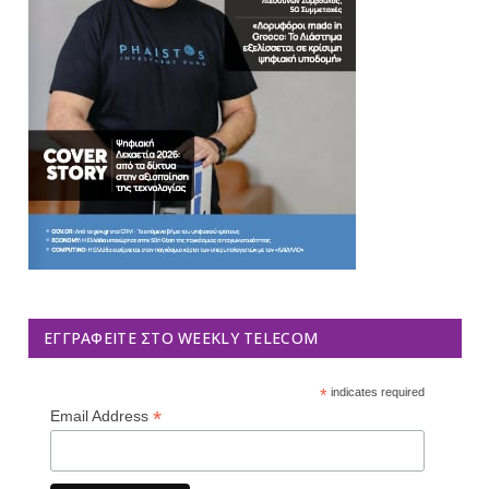
ΕΓΓΡΑΦΕΊΤΕ ΣΤΟ WEEKLY TELECOM
*
indicates required
*
Email Address