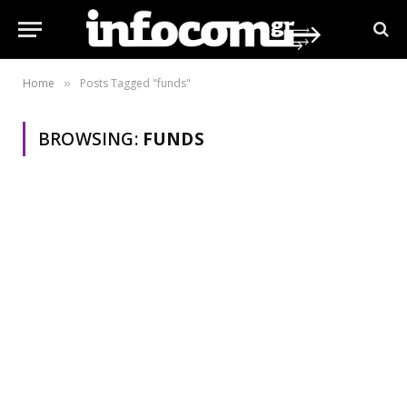
Home
Posts Tagged "funds"
»
BROWSING:
FUNDS