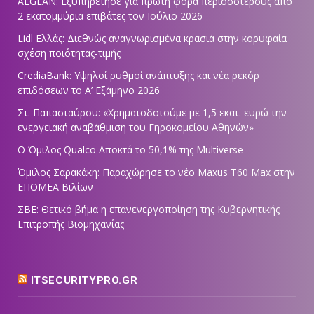
AEGEAN: Εξυπηρέτησε για πρώτη φορά περισσοτέρους από
2 εκατομμύρια επιβάτες τον Ιούλιο 2026
Lidl Ελλάς: Διεθνώς αναγνωρισμένα κρασιά στην κορυφαία
σχέση ποιότητας-τιμής
CrediaBank: Υψηλοί ρυθμοί ανάπτυξης και νέα ρεκόρ
επιδόσεων το Α’ Εξάμηνο 2026
Στ. Παπασταύρου: «Χρηματοδοτούμε με 1,5 εκατ. ευρώ την
ενεργειακή αναβάθμιση του Γηροκομείου Αθηνών»
Ο Όμιλος Qualco Αποκτά το 50,1% της Multiverse
Όμιλος Σαρακάκη: Παραχώρησε το νέο Maxus T60 Max στην
ΕΠΟΜΕΑ Βιλίων
ΣΒΕ: Θετικό βήμα η επανενεργοποίηση της Κυβερνητικής
Επιτροπής Βιομηχανίας
ITSECURITYPRO.GR