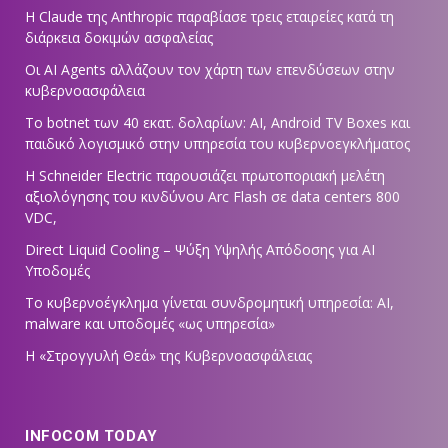
Η Claude της Anthropic παραβίασε τρεις εταιρείες κατά τη
διάρκεια δοκιμών ασφαλείας
Οι AI Agents αλλάζουν τον χάρτη των επενδύσεων στην
κυβερνοασφάλεια
Το botnet των 40 εκατ. δολαρίων: AI, Android TV Boxes και
παιδικό λογισμικό στην υπηρεσία του κυβερνοεγκλήματος
Η Schneider Electric παρουσιάζει πρωτοποριακή μελέτη
αξιολόγησης του κινδύνου Arc Flash σε data centers 800
VDC,
Direct Liquid Cooling – Ψύξη Υψηλής Απόδοσης για AI
Υποδομές
Το κυβερνοέγκλημα γίνεται συνδρομητική υπηρεσία: AI,
malware και υποδομές «ως υπηρεσία»
Η «Στρογγυλή Θεά» της Κυβερνοασφάλειας
INFOCOM TODAY