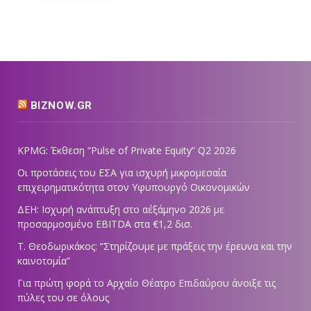
BIZNOW.GR
KPMG: Έκθεση “Pulse of Private Equity” Q2 2026
Οι προτάσεις του ΕΣΑ για ισχυρή μικρομεσαία
επιχειρηματικότητα στον Υφυπουργό Οικονομικών
ΔΕΗ: Ισχυρή ανάπτυξη στο α΄εξάμηνο 2026 με
προσαρμοσμένο EBITDA στα €1,2 δισ.
Τ. Θεοδωρικάκος: “Στηρίζουμε με πράξεις την έρευνα και την
καινοτομία”
Για πρώτη φορά το Αρχαίο Θέατρο Επιδαύρου άνοιξε τις
πύλες του σε όλους