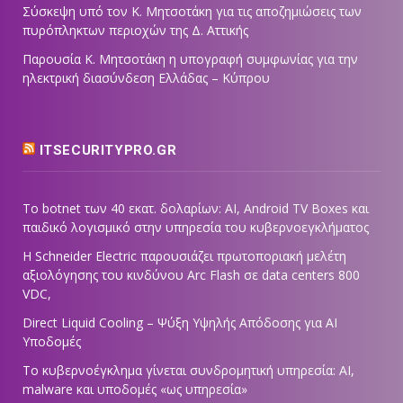
Σύσκεψη υπό τον Κ. Μητσοτάκη για τις αποζημιώσεις των
πυρόπληκτων περιοχών της Δ. Αττικής
Παρουσία Κ. Μητσοτάκη η υπογραφή συμφωνίας για την
ηλεκτρική διασύνδεση Ελλάδας – Κύπρου
ITSECURITYPRO.GR
Το botnet των 40 εκατ. δολαρίων: AI, Android TV Boxes και
παιδικό λογισμικό στην υπηρεσία του κυβερνοεγκλήματος
Η Schneider Electric παρουσιάζει πρωτοποριακή μελέτη
αξιολόγησης του κινδύνου Arc Flash σε data centers 800
VDC,
Direct Liquid Cooling – Ψύξη Υψηλής Απόδοσης για AI
Υποδομές
Το κυβερνοέγκλημα γίνεται συνδρομητική υπηρεσία: AI,
malware και υποδομές «ως υπηρεσία»