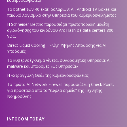
κυβερνοασφάλεια
Το botnet των 40 εκατ. δολαρίων: AI, Android TV Boxes και
παιδικό λογισμικό στην υπηρεσία του κυβερνοεγκλήματος
Η Schneider Electric παρουσιάζει πρωτοποριακή μελέτη
αξιολόγησης του κινδύνου Arc Flash σε data centers 800
VDC,
Direct Liquid Cooling – Ψύξη Υψηλής Απόδοσης για AI
Υποδομές
Το κυβερνοέγκλημα γίνεται συνδρομητική υπηρεσία: AI,
malware και υποδομές «ως υπηρεσία»
Η «Στρογγυλή Θεά» της Κυβερνοασφάλειας
Tο πρώτο AI Network Firewall παρουσιάζει η Check Point,
για προστασία από τα “τυφλά σημεία” της Τεχνητής
Νοημοσύνης
INFOCOM TODAY