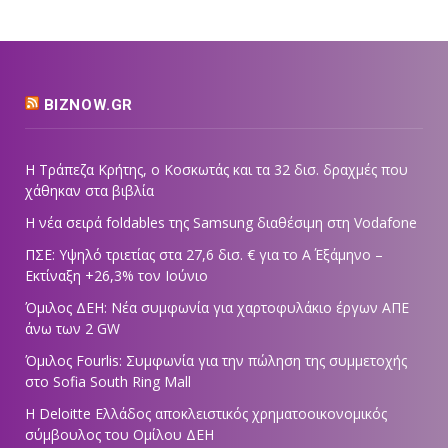
BIZNOW.GR
Η Τράπεζα Κρήτης, ο Κοσκωτάς και τα 32 δισ. δραχμές που
χάθηκαν στα βιβλία
Η νέα σειρά foldables της Samsung διαθέσιμη στη Vodafone
ΠΣΕ: Υψηλό τριετίας στα 27,6 δισ. € για το Α΄ Εξάμηνο –
Εκτίναξη +26,3% τον Ιούνιο
Όμιλος ΔΕΗ: Νέα συμφωνία για χαρτοφυλάκιο έργων ΑΠΕ
άνω των 2 GW
Όμιλος Fourlis: Συμφωνία για την πώληση της συμμετοχής
στο Sofia South Ring Mall
Η Deloitte Ελλάδος αποκλειστικός χρηματοοικονομικός
σύμβουλος του Ομίλου ΔΕΗ