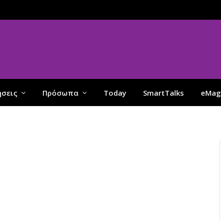
ήσεις
Πρόσωπα
Today
SmartTalks
eMag