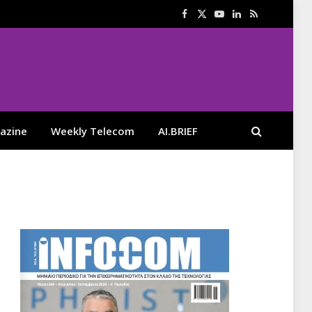
Facebook
X
YouTube
LinkedIn
RSS
(Twitter)
azine
Weekly Telecom
AI.BRIEF