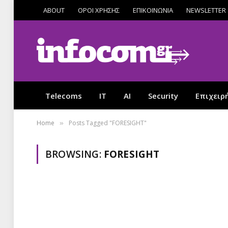
ABOUT
ΟΡΟΙ ΧΡΗΣΗΣ
ΕΠΙΚΟΙΝΩΝΙΑ
NEWSLETTER
Telecoms
IT
AI
Security
Επιχειρ
Home
Posts Tagged "FORESIGHT"
»
BROWSING:
FORESIGHT