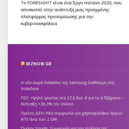
Το FORESIGHT είναι ένα Έργο Horizon 2020, που
αποσκοπεί στην ανάπτυξη μιας προηγμένης
πλατφόρμας προσομοίωσης για την
κυβερνοασφάλεια
BIZNOW.GR
Η νέα σειρά foldables της Samsung διαθέσιμη στη
Vodafone
ΠΣΕ: Υψηλό τριετίας στα 27,6 δισ. € για το Α΄ Εξάμηνο –
Εκτίναξη +26,3% τον Ιούνιο
Όμιλος ΔΕΗ: Νέα συμφωνία για χαρτοφυλάκιο έργων
ΑΠΕ άνω των 2 GW
Όμιλος Fourlis: Συμφωνία για την πώληση της