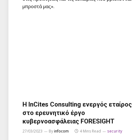
μπροστά μας».
Η InCites Consulting ενεργός εταίρος
στο ερευνητικό έργο
κυβερνοασφάλειας FORESIGHT
27/03/2023
By
infocom
4 Mins Read
security