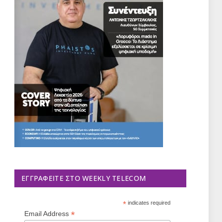
ΕΓΓΡΑΦΕΊΤΕ ΣΤΟ WEEKLY TELECOM
*
indicates required
*
Email Address