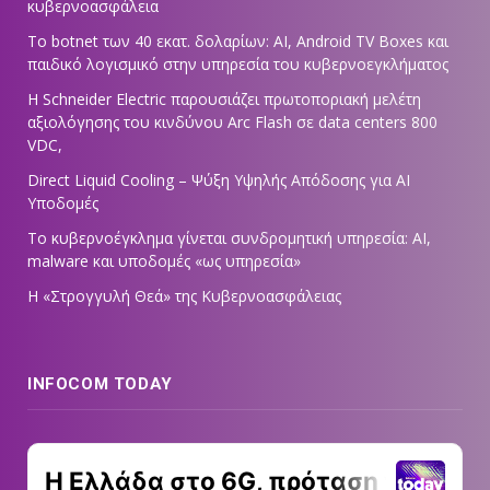
κυβερνοασφάλεια
Το botnet των 40 εκατ. δολαρίων: AI, Android TV Boxes και
παιδικό λογισμικό στην υπηρεσία του κυβερνοεγκλήματος
Η Schneider Electric παρουσιάζει πρωτοποριακή μελέτη
αξιολόγησης του κινδύνου Arc Flash σε data centers 800
VDC,
Direct Liquid Cooling – Ψύξη Υψηλής Απόδοσης για AI
Υποδομές
Το κυβερνοέγκλημα γίνεται συνδρομητική υπηρεσία: AI,
malware και υποδομές «ως υπηρεσία»
Η «Στρογγυλή Θεά» της Κυβερνοασφάλειας
INFOCOM TODAY