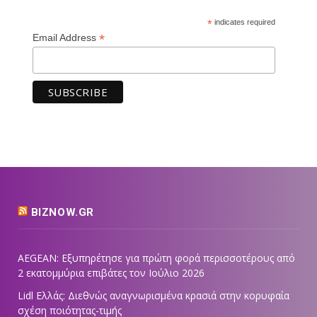
*
indicates required
*
Email Address
BIZNOW.GR
AEGEAN: Εξυπηρέτησε για πρώτη φορά περισσοτέρους από
2 εκατομμύρια επιβάτες τον Ιούλιο 2026
Lidl Ελλάς: Διεθνώς αναγνωρισμένα κρασιά στην κορυφαία
σχέση ποιότητας-τιμής