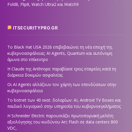
Fold8, Flip8, Watch Ultra2 και Watch9
ITSECURITYPRO.GR
Το Black Hat USA 2026 επιβεβαιώνει τη νέα εποχή της
κυβερνοασφάλειας: AI Agents, Quantum και αυτόνομη
άμυνα στο επίκεντρο
Η Claude της Anthropic παραβίασε τρεις εταιρείες κατά τη
διάρκεια δοκιμών ασφαλείας
Οι AI Agents αλλάζουν τον χάρτη των επενδύσεων στην
κυβερνοασφάλεια
Το botnet των 40 εκατ. δολαρίων: AI, Android TV Boxes και
παιδικό λογισμικό στην υπηρεσία του κυβερνοεγκλήματος
Η Schneider Electric παρουσιάζει πρωτοποριακή μελέτη
αξιολόγησης του κινδύνου Arc Flash σε data centers 800
VDC,