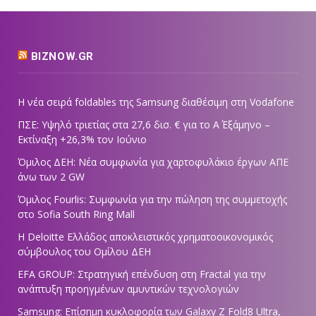
BIZNOW.GR
Η νέα σειρά foldables της Samsung διαθέσιμη στη Vodafone
ΠΣΕ: Υψηλό τριετίας στα 27,6 δισ. € για το Α΄ Εξάμηνο –
Εκτίναξη +26,3% τον Ιούνιο
Όμιλος ΔΕΗ: Νέα συμφωνία για χαρτοφυλάκιο έργων ΑΠΕ
άνω των 2 GW
Όμιλος Fourlis: Συμφωνία για την πώληση της συμμετοχής
στο Sofia South Ring Mall
Η Deloitte Ελλάδος αποκλειστικός χρηματοοικονομικός
σύμβουλος του Ομίλου ΔΕΗ
EFA GROUP: Στρατηγική επένδυση στη Fractal για την
ανάπτυξη προηγμένων αμυντικών τεχνολογιών
Samsung: Επίσημη κυκλοφορία των Galaxy Z Fold8 Ultra,