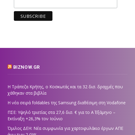
BIZNOW.GR
Η Τράπεζα Κρήτης, ο Κοσκωτάς και τα 32 δισ. δραχμές που
χάθηκαν στα βιβλία
Η νέα σειρά foldables της Samsung διαθέσιμη στη Vodafone
ΠΣΕ: Υψηλό τριετίας στα 27,6 δισ. € για το Α΄ Εξάμηνο –
Εκτίναξη +26,3% τον Ιούνιο
Όμιλος ΔΕΗ: Νέα συμφωνία για χαρτοφυλάκιο έργων ΑΠΕ
άνω των 2 GW