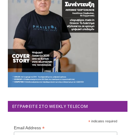
ΕΓΓΡΑΦΕΊΤΕ ΣΤΟ WEEKLY TELECOM
*
indicates required
*
Email Address