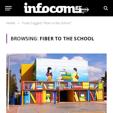
Home
Posts Tagged "Fiber to the School"
»
BROWSING:
FIBER TO THE SCHOOL