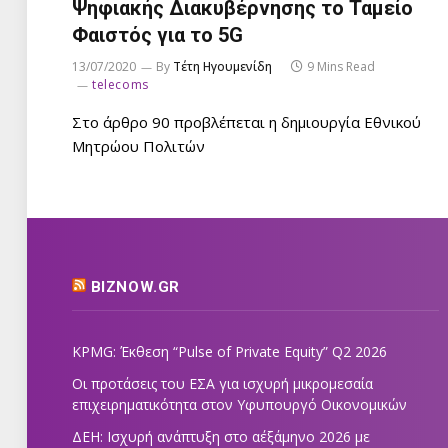
Ψηφιακής Διακυβέρνησης το Ταμείο
Φαιστός για το 5G
13/07/2020
By
Τέτη Ηγουμενίδη
9 Mins Read
telecoms
Στο άρθρο 90 προβλέπεται η δημιουργία Εθνικού
Μητρώου Πολιτών
BIZNOW.GR
KPMG: Έκθεση “Pulse of Private Equity” Q2 2026
Οι προτάσεις του ΕΣΑ για ισχυρή μικρομεσαία
επιχειρηματικότητα στον Υφυπουργό Οικονομικών
ΔΕΗ: Ισχυρή ανάπτυξη στο α΄εξάμηνο 2026 με