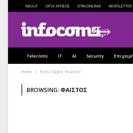
ABOUT
ΟΡΟΙ ΧΡΗΣΗΣ
ΕΠΙΚΟΙΝΩΝΙΑ
NEWSLETTER
Telecoms
IT
AI
Security
Επιχειρ
Home
Posts Tagged "Φαιστός"
»
BROWSING:
ΦΑΙΣΤΌΣ