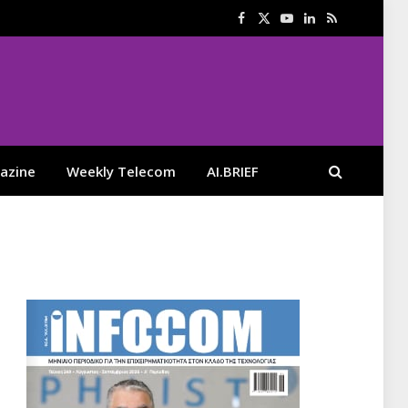
Facebook
X
YouTube
LinkedIn
RSS
(Twitter)
azine
Weekly Telecom
AI.BRIEF