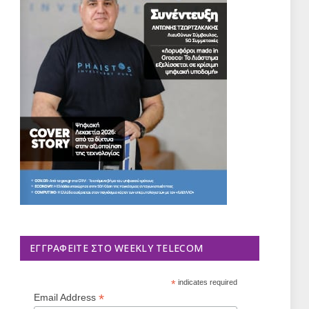
ΕΓΓΡΑΦΕΊΤΕ ΣΤΟ WEEKLY TELECOM
*
indicates required
*
Email Address