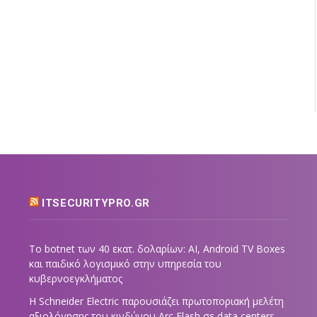
ITSECURITYPRO.GR
Το botnet των 40 εκατ. δολαρίων: AI, Android TV Boxes
και παιδικό λογισμικό στην υπηρεσία του
κυβερνοεγκλήματος
Η Schneider Electric παρουσιάζει πρωτοποριακή μελέτη
αξιολόγησης του κινδύνου Arc Flash σε data centers