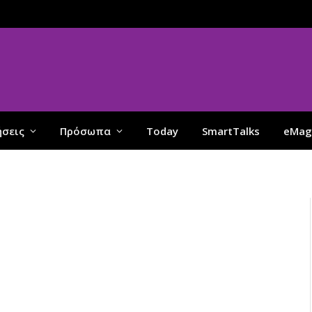
ήσεις
Πρόσωπα
Today
SmartTalks
eMag