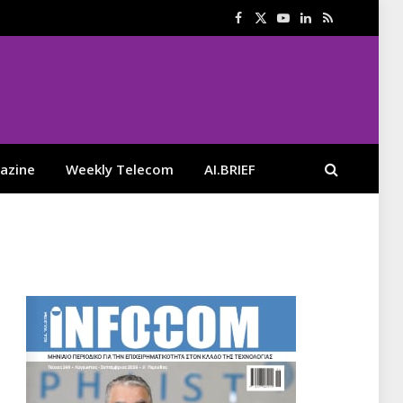
Facebook
X
YouTube
LinkedIn
RSS
(Twitter)
azine
Weekly Telecom
AI.BRIEF