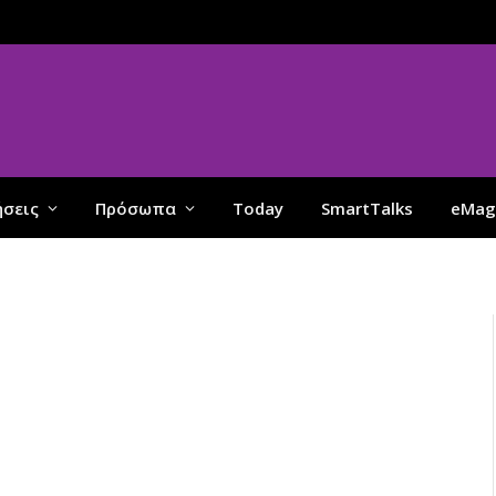
ήσεις
Πρόσωπα
Today
SmartTalks
eMag