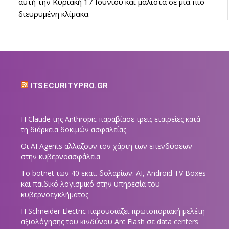
αυτή την Κυριακή 17 Ιουνίου και μάλιστα σε μια πιο
διευρυμένη κλίμακα
ITSECURITYPRO.GR
Η Claude της Anthropic παραβίασε τρεις εταιρείες κατά
τη διάρκεια δοκιμών ασφαλείας
Οι AI Agents αλλάζουν τον χάρτη των επενδύσεων
στην κυβερνοασφάλεια
Το botnet των 40 εκατ. δολαρίων: AI, Android TV Boxes
και παιδικό λογισμικό στην υπηρεσία του
κυβερνοεγκλήματος
Η Schneider Electric παρουσιάζει πρωτοποριακή μελέτη
αξιολόγησης του κινδύνου Arc Flash σε data centers