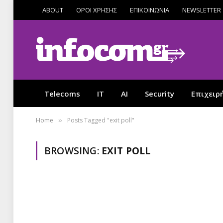
ABOUT
ΟΡΟΙ ΧΡΗΣΗΣ
ΕΠΙΚΟΙΝΩΝΙΑ
NEWSLETTER
Telecoms
IT
AI
Security
Επιχειρ
Home
Posts Tagged "exit poll"
»
BROWSING:
EXIT POLL