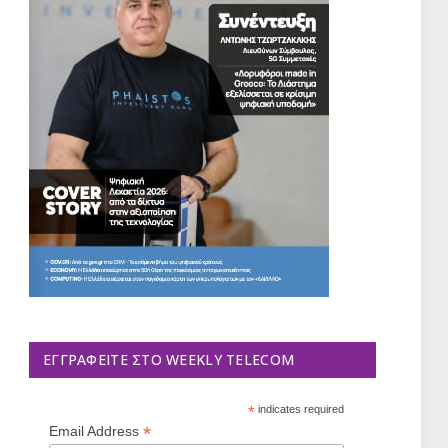
ΕΓΓΡΑΦΕΊΤΕ ΣΤΟ WEEKLY TELECOM
*
indicates required
*
Email Address