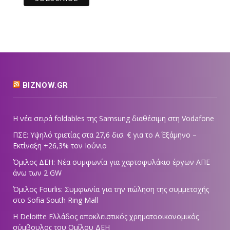
BIZNOW.GR
Η νέα σειρά foldables της Samsung διαθέσιμη στη Vodafone
ΠΣΕ: Υψηλό τριετίας στα 27,6 δισ. € για το Α΄ Εξάμηνο –
Εκτίναξη +26,3% τον Ιούνιο
Όμιλος ΔΕΗ: Νέα συμφωνία για χαρτοφυλάκιο έργων ΑΠΕ
άνω των 2 GW
Όμιλος Fourlis: Συμφωνία για την πώληση της συμμετοχής
στο Sofia South Ring Mall
Η Deloitte Ελλάδος αποκλειστικός χρηματοοικονομικός
σύμβουλος του Ομίλου ΔΕΗ