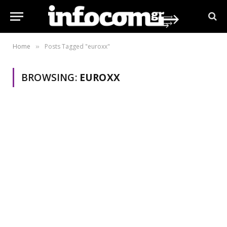
Home
Posts Tagged "euroxx"
»
BROWSING:
EUROXX