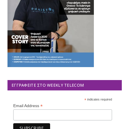
ΕΓΓΡΑΦΕΊΤΕ ΣΤΟ WEEKLY TELECOM
*
indicates required
*
Email Address