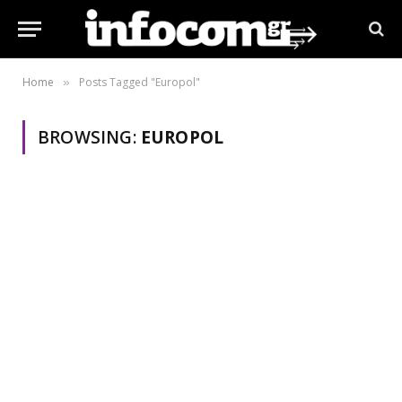
Home
Posts Tagged "Europol"
»
BROWSING:
EUROPOL