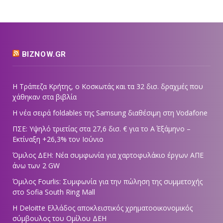
BIZNOW.GR
Η Τράπεζα Κρήτης, ο Κοσκωτάς και τα 32 δισ. δραχμές που
χάθηκαν στα βιβλία
Η νέα σειρά foldables της Samsung διαθέσιμη στη Vodafone
ΠΣΕ: Υψηλό τριετίας στα 27,6 δισ. € για το Α΄ Εξάμηνο –
Εκτίναξη +26,3% τον Ιούνιο
Όμιλος ΔΕΗ: Νέα συμφωνία για χαρτοφυλάκιο έργων ΑΠΕ
άνω των 2 GW
Όμιλος Fourlis: Συμφωνία για την πώληση της συμμετοχής
στο Sofia South Ring Mall
Η Deloitte Ελλάδος αποκλειστικός χρηματοοικονομικός
σύμβουλος του Ομίλου ΔΕΗ