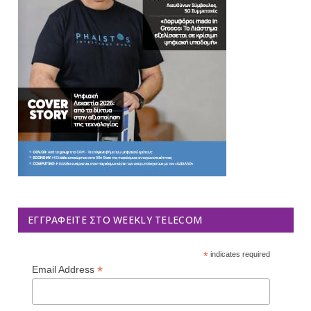
ΕΓΓΡΑΦΕΊΤΕ ΣΤΟ WEEKLY TELECOM
*
indicates required
*
Email Address