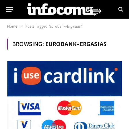
Home
Posts Tagged "Eurobank–Ergasias"
»
BROWSING:
EUROBANK–ERGASIAS