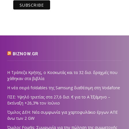
BIZNOW.GR
Η Τράπεζα Κρήτης, ο Κοσκωτάς και τα 32 δισ. δραχμές που
χάθηκαν στα βιβλία
Η νέα σειρά foldables της Samsung διαθέσιμη στη Vodafone
ΠΣΕ: Υψηλό τριετίας στα 27,6 δισ. € για το Α΄ Εξάμηνο –
Εκτίναξη +26,3% τον Ιούνιο
Όμιλος ΔΕΗ: Νέα συμφωνία για χαρτοφυλάκιο έργων ΑΠΕ
άνω των 2 GW
Όμιλος Fourlis: Συμφωνία για την πώληση της συμμετοχής