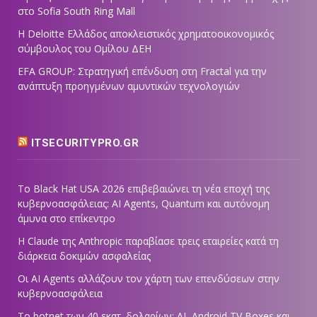
στο Sofia South Ring Mall
Η Deloitte Ελλάδος αποκλειστικός χρηματοοικονομικός
σύμβουλος του Ομίλου ΔΕΗ
EFA GROUP: Στρατηγική επένδυση στη Fractal για την
ανάπτυξη προηγμένων αμυντικών τεχνολογιών
ITSECURITYPRO.GR
Το Black Hat USA 2026 επιβεβαιώνει τη νέα εποχή της
κυβερνοασφάλειας: AI Agents, Quantum και αυτόνομη
άμυνα στο επίκεντρο
Η Claude της Anthropic παραβίασε τρεις εταιρείες κατά τη
διάρκεια δοκιμών ασφαλείας
Οι AI Agents αλλάζουν τον χάρτη των επενδύσεων στην
κυβερνοασφάλεια
Το botnet των 40 εκατ. δολαρίων: AI, Android TV Boxes και