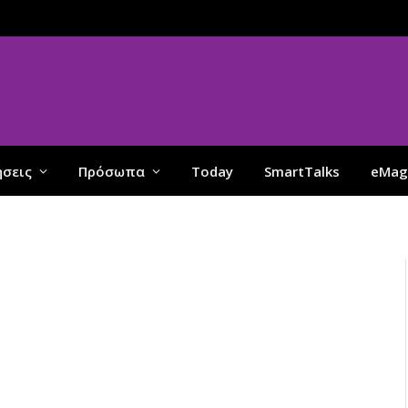
ήσεις
Πρόσωπα
Today
SmartTalks
eMag