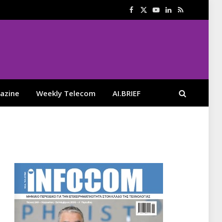
Facebook
X
YouTube
LinkedIn
RSS
(Twitter)
azine
Weekly Telecom
AI.BRIEF