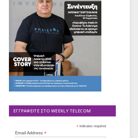
ΕΓΓΡΑΦΕΊΤΕ ΣΤΟ WEEKLY TELECOM
*
indicates required
*
Email Address