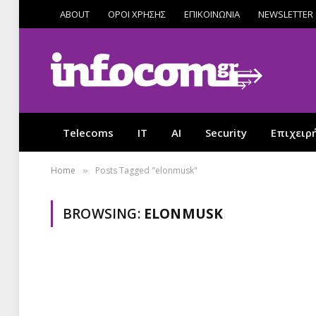
ABOUT
ΟΡΟΙ ΧΡΗΣΗΣ
ΕΠΙΚΟΙΝΩΝΙΑ
NEWSLETTER
Telecoms
IT
AI
Security
Επιχειρ
Home
Posts Tagged "elonmusk"
»
BROWSING:
ELONMUSK