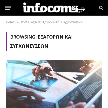
Home
Posts Tagged "Εξαγορών και Συγχωνεύσεων"
»
BROWSING:
ΕΞΑΓΟΡΏΝ ΚΑΙ
ΣΥΓΧΩΝΕΎΣΕΩΝ