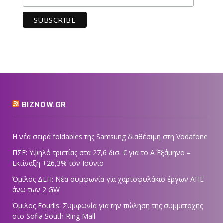
BIZNOW.GR
Η νέα σειρά foldables της Samsung διαθέσιμη στη Vodafone
ΠΣΕ: Υψηλό τριετίας στα 27,6 δισ. € για το Α΄ Εξάμηνο –
Εκτίναξη +26,3% τον Ιούνιο
Όμιλος ΔΕΗ: Νέα συμφωνία για χαρτοφυλάκιο έργων ΑΠΕ
άνω των 2 GW
Όμιλος Fourlis: Συμφωνία για την πώληση της συμμετοχής
στο Sofia South Ring Mall