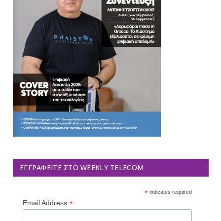
ΕΓΓΡΑΦΕΊΤΕ ΣΤΟ WEEKLY TELECOM
*
indicates required
*
Email Address