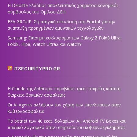
Η Deloitte Ελλάδος αποκλειστικός χρηματοοικονομικός
σύμβουλος του Ομίλου ΔΕΗ
EFA GROUP: Στρατηγική επένδυση στη Fractal για την
ανάπτυξη προηγμένων αμυντικών τεχνολογιών
Samsung: Επίσημη κυκλοφορία των Galaxy Z Fold8 Ultra,
Fold8, Flip8, Watch Ultra2 και Watch9
ITSECURITYPRO.GR
Η Claude της Anthropic παραβίασε τρεις εταιρείες κατά τη
διάρκεια δοκιμών ασφαλείας
Οι AI Agents αλλάζουν τον χάρτη των επενδύσεων στην
κυβερνοασφάλεια
Το botnet των 40 εκατ. δολαρίων: AI, Android TV Boxes και
παιδικό λογισμικό στην υπηρεσία του κυβερνοεγκλήματος