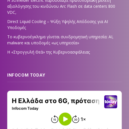
Η Schneider Electric παρουσιάζει πρωτοποριακή μελέτη
αξιολόγησης του κινδύνου Arc Flash σε data centers 800
VDC,
Direct Liquid Cooling – Ψύξη Υψηλής Απόδοσης για AI
Υποδομές
Το κυβερνοέγκλημα γίνεται συνδρομητική υπηρεσία: AI,
malware και υποδομές «ως υπηρεσία»
Η «Στρογγυλή Θεά» της Κυβερνοασφάλειας
INFOCOM TODAY