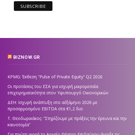
BIZNOW.GR
KPMG: Έκθεση “Pulse of Private Equity” Q2 2026
Οι προτάσεις του ΕΣΑ για ισχυρή μικρομεσαία
επιχειρηματικότητα στον Υφυπουργό Οικονομικών
ΔΕΗ: Ισχυρή ανάπτυξη στο α΄εξάμηνο 2026 με
προσαρμοσμένο EBITDA στα €1,2 δισ.
Τ. Θεοδωρικάκος: “Στηρίζουμε με πράξεις την έρευνα και την
καινοτομία”
Για πρώτη φορά το Αρχαίο Θέατρο Επιδαύρου άνοιξε τις