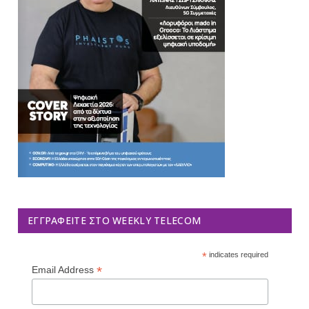
ΕΓΓΡΑΦΕΊΤΕ ΣΤΟ WEEKLY TELECOM
*
indicates required
*
Email Address