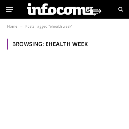
Home
Posts Tagged "ehealth week"
»
BROWSING:
EHEALTH WEEK