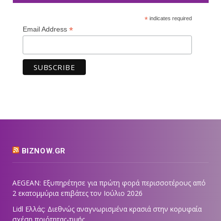
*
indicates required
*
Email Address
BIZNOW.GR
AEGEAN: Εξυπηρέτησε για πρώτη φορά περισσοτέρους από
2 εκατομμύρια επιβάτες τον Ιούλιο 2026
Lidl Ελλάς: Διεθνώς αναγνωρισμένα κρασιά στην κορυφαία
σχέση ποιότητας-τιμής