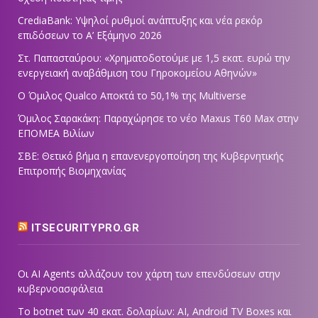
CrediaBank: Υψηλοί ρυθμοί ανάπτυξης και νέα ρεκόρ
επιδόσεων το Α’ Εξάμηνο 2026
Στ. Παπασταύρου: «Χρηματοδοτούμε με 1,5 εκατ. ευρώ την
ενεργειακή αναβάθμιση του Γηροκομείου Αθηνών»
Ο Όμιλος Qualco Αποκτά το 50,1% της Multiverse
Όμιλος Σαρακάκη: Παραχώρησε το νέο Maxus T60 Max στην
ΕΠΟΜΕΑ Βιλίων
ΣΒΕ: Θετικό βήμα η επανενεργοποίηση της Κυβερνητικής
Επιτροπής Βιομηχανίας
ITSECURITYPRO.GR
Οι AI Agents αλλάζουν τον χάρτη των επενδύσεων στην
κυβερνοασφάλεια
Το botnet των 40 εκατ. δολαρίων: AI, Android TV Boxes και