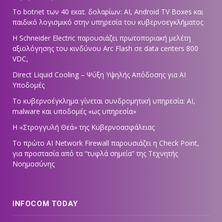
Το botnet των 40 εκατ. δολαρίων: AI, Android TV Boxes και
παιδικό λογισμικό στην υπηρεσία του κυβερνοεγκλήματος
Η Schneider Electric παρουσιάζει πρωτοποριακή μελέτη
αξιολόγησης του κινδύνου Arc Flash σε data centers 800
VDC,
Direct Liquid Cooling – Ψύξη Υψηλής Απόδοσης για AI
Υποδομές
Το κυβερνοέγκλημα γίνεται συνδρομητική υπηρεσία: AI,
malware και υποδομές «ως υπηρεσία»
Η «Στρογγυλή Θεά» της Κυβερνοασφάλειας
Tο πρώτο AI Network Firewall παρουσιάζει η Check Point,
για προστασία από τα “τυφλά σημεία” της Τεχνητής
Νοημοσύνης
INFOCOM TODAY