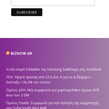
BIZNOW.GR
Η νέα σειρά foldables της Samsung διαθέσιμη στη Vodafone
ΠΣΕ: Υψηλό τριετίας στα 27,6 δισ. € για το Α΄ Εξάμηνο –
Εκτίναξη +26,3% τον Ιούνιο
Όμιλος ΔΕΗ: Νέα συμφωνία για χαρτοφυλάκιο έργων ΑΠΕ
άνω των 2 GW
Όμιλος Fourlis: Συμφωνία για την πώληση της συμμετοχής
στο Sofia South Ring Mall