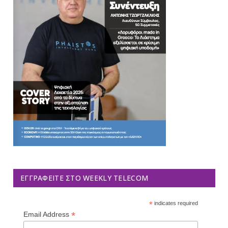
ΕΓΓΡΑΦΕΊΤΕ ΣΤΟ WEEKLY TELECOM
*
indicates required
*
Email Address