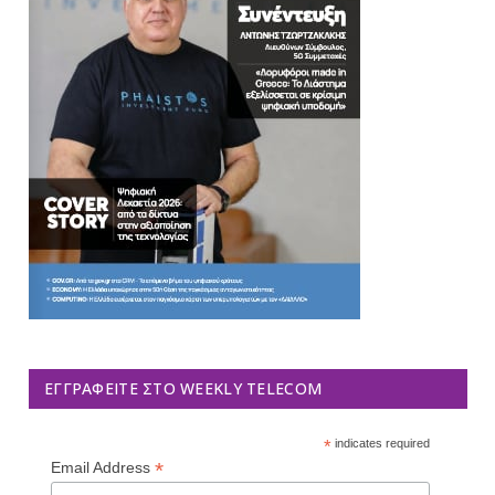
ΕΓΓΡΑΦΕΊΤΕ ΣΤΟ WEEKLY TELECOM
*
indicates required
*
Email Address