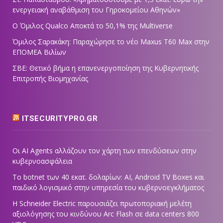
ενεργειακή αναβάθμιση του Γηροκομείου Αθηνών»
Ο Όμιλος Qualco Αποκτά το 50,1% της Multiverse
Όμιλος Σαρακάκη: Παραχώρησε το νέο Maxus T60 Max στην
ΕΠΟΜΕΑ Βιλίων
ΣΒΕ: Θετικό βήμα η επανενεργοποίηση της Κυβερνητικής
Επιτροπής Βιομηχανίας
ITSECURITYPRO.GR
Οι AI Agents αλλάζουν τον χάρτη των επενδύσεων στην
κυβερνοασφάλεια
Το botnet των 40 εκατ. δολαρίων: AI, Android TV Boxes και
παιδικό λογισμικό στην υπηρεσία του κυβερνοεγκλήματος
Η Schneider Electric παρουσιάζει πρωτοποριακή μελέτη
αξιολόγησης του κινδύνου Arc Flash σε data centers 800