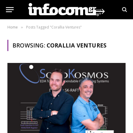
Home
Posts Tagged "Corallia Ventures"
»
BROWSING:
CORALLIA VENTURES