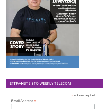
ΕΓΓΡΑΦΕΊΤΕ ΣΤΟ WEEKLY TELECOM
*
indicates required
*
Email Address