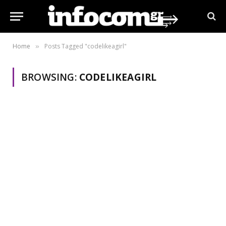
Home
Posts Tagged "codelikeagirl"
»
BROWSING:
CODELIKEAGIRL