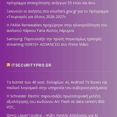
πρόγραμμα απασχόλησης ανέργων 55 ετών και άνω
Ξεκινούν οι αιτήσεις στο vouchers.gov.gr για το Πρόγραμμα
«Τουρισμός για όλους 2026-2027»
Η FARIA Renewables προχώρησε στην ηλεκτροδότηση του
αιολικού πάρκου Faria Αίολος Λάρυμνα
Samsung: Παρουσιάζει την πρώτη παγκοσμίως εμπειρία
streaming HDR10+ ADVANCED στο Prime Video
ITSECURITYPRO.GR
Το botnet των 40 εκατ. δολαρίων: AI, Android TV Boxes και
παιδικό λογισμικό στην υπηρεσία του κυβερνοεγκλήματος
Η Schneider Electric παρουσιάζει πρωτοποριακή μελέτη
αξιολόγησης του κινδύνου Arc Flash σε data centers 800
VDC,
Direct Liquid Cooling – Ψύξη Υψηλής Απόδοσης για AI