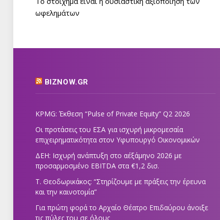
Το στοίχημα είναι η ουσιαστική αξιοποίηση των
ωφελημάτων
BIZNOW.GR
KPMG: Έκθεση “Pulse of Private Equity” Q2 2026
Οι προτάσεις του ΕΣΑ για ισχυρή μικρομεσαία
επιχειρηματικότητα στον Υφυπουργό Οικονομικών
ΔΕΗ: Ισχυρή ανάπτυξη στο α΄εξάμηνο 2026 με
προσαρμοσμένο EBITDA στα €1,2 δισ.
Τ. Θεοδωρικάκος: “Στηρίζουμε με πράξεις την έρευνα
και την καινοτομία”
Για πρώτη φορά το Αρχαίο Θέατρο Επιδαύρου άνοιξε
τις πύλες του σε όλους