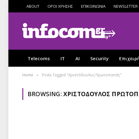
ABOUT
ΟΡΟΙ ΧΡΗΣΗΣ
ΕΠΙΚΟΙΝΩΝΙΑ
NEWSLETTER
Telecoms
IT
AI
Security
Επιχειρ
Home
Posts Tagged "Χριστόδουλος Πρωτοπαπάς"
»
BROWSING:
ΧΡΙΣΤΌΔΟΥΛΟΣ ΠΡΩΤΟ