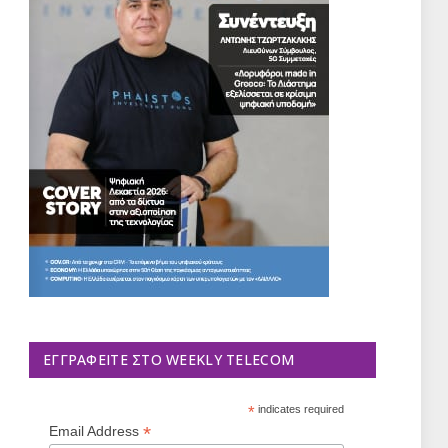
ΕΓΓΡΑΦΕΊΤΕ ΣΤΟ WEEKLY TELECOM
*
indicates required
*
Email Address