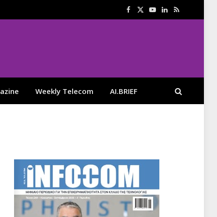
Facebook
X
YouTube
LinkedIn
RSS
(Twitter)
azine
Weekly Telecom
AI.BRIEF