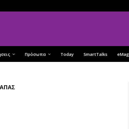
ήσεις
Πρόσωπα
Today
SmartTalks
eMag
ΠΑΠΆΣ