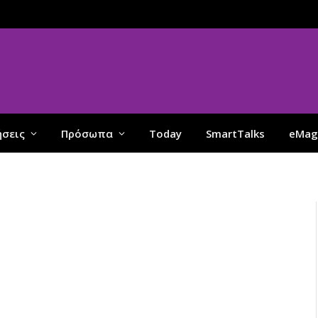
ήσεις
Πρόσωπα
Today
SmartTalks
eMag