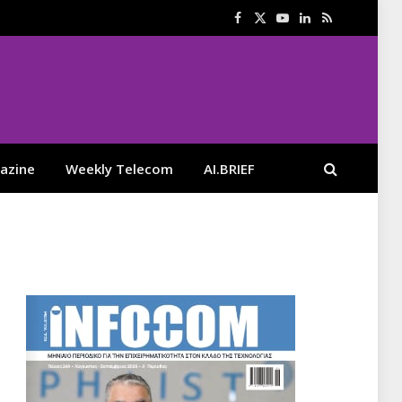
Facebook
X
YouTube
LinkedIn
RSS
(Twitter)
azine
Weekly Telecom
AI.BRIEF