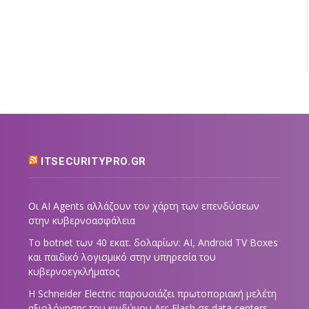
ITSECURITYPRO.GR
Οι AI Agents αλλάζουν τον χάρτη των επενδύσεων
στην κυβερνοασφάλεια
Το botnet των 40 εκατ. δολαρίων: AI, Android TV Boxes
και παιδικό λογισμικό στην υπηρεσία του
κυβερνοεγκλήματος
Η Schneider Electric παρουσιάζει πρωτοποριακή μελέτη
αξιολόγησης του κινδύνου Arc Flash σε data centers