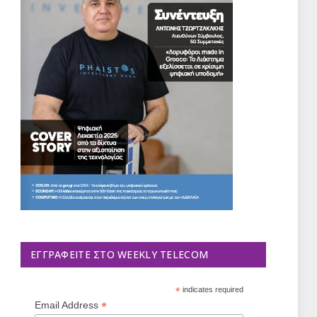
ΕΓΓΡΑΦΕΊΤΕ ΣΤΟ WEEKLY TELECOM
*
indicates required
*
Email Address