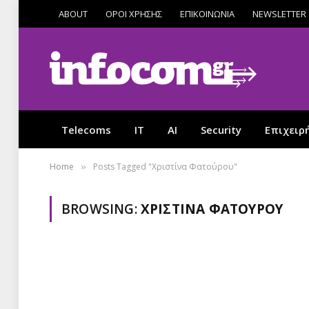
ABOUT
ΟΡΟΙ ΧΡΗΣΗΣ
ΕΠΙΚΟΙΝΩΝΙΑ
NEWSLETTER
Telecoms
IT
AI
Security
Επιχειρ
Home
Posts Tagged "Χριστίνα Φατούρου"
»
BROWSING:
ΧΡΙΣΤΊΝΑ ΦΑΤΟΎΡΟΥ