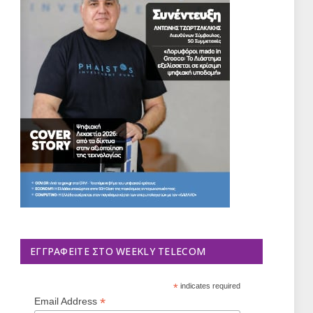
ΕΓΓΡΑΦΕΊΤΕ ΣΤΟ WEEKLY TELECOM
*
indicates required
*
Email Address