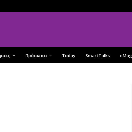
ήσεις
Πρόσωπα
Today
SmartTalks
eMag