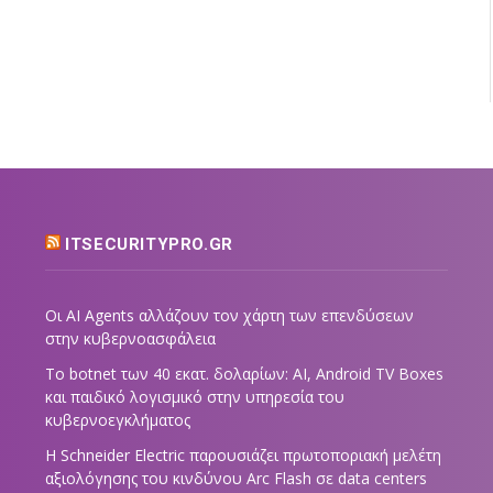
ITSECURITYPRO.GR
Οι AI Agents αλλάζουν τον χάρτη των επενδύσεων
στην κυβερνοασφάλεια
Το botnet των 40 εκατ. δολαρίων: AI, Android TV Boxes
και παιδικό λογισμικό στην υπηρεσία του
κυβερνοεγκλήματος
Η Schneider Electric παρουσιάζει πρωτοποριακή μελέτη
αξιολόγησης του κινδύνου Arc Flash σε data centers