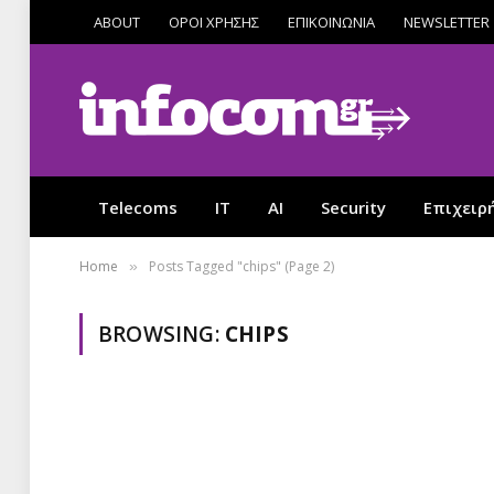
ABOUT
ΟΡΟΙ ΧΡΗΣΗΣ
ΕΠΙΚΟΙΝΩΝΙΑ
NEWSLETTER
Telecoms
IT
AI
Security
Επιχειρ
Home
Posts Tagged "chips" (Page 2)
»
BROWSING:
CHIPS