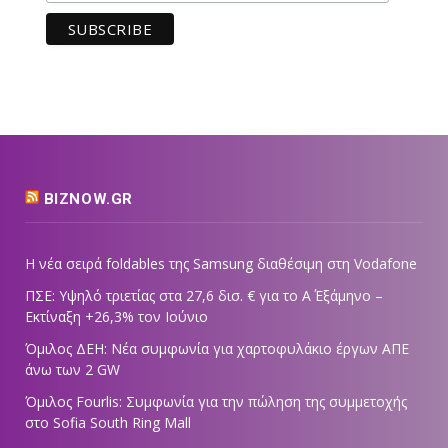
BIZNOW.GR
Η νέα σειρά foldables της Samsung διαθέσιμη στη Vodafone
ΠΣΕ: Υψηλό τριετίας στα 27,6 δισ. € για το Α΄ Εξάμηνο –
Εκτίναξη +26,3% τον Ιούνιο
Όμιλος ΔΕΗ: Νέα συμφωνία για χαρτοφυλάκιο έργων ΑΠΕ
άνω των 2 GW
Όμιλος Fourlis: Συμφωνία για την πώληση της συμμετοχής
στο Sofia South Ring Mall