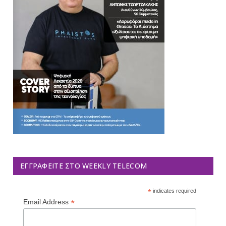
ΕΓΓΡΑΦΕΊΤΕ ΣΤΟ WEEKLY TELECOM
*
indicates required
*
Email Address