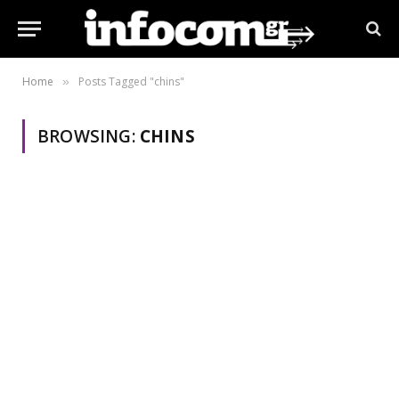
Home
Posts Tagged "chins"
»
BROWSING:
CHINS