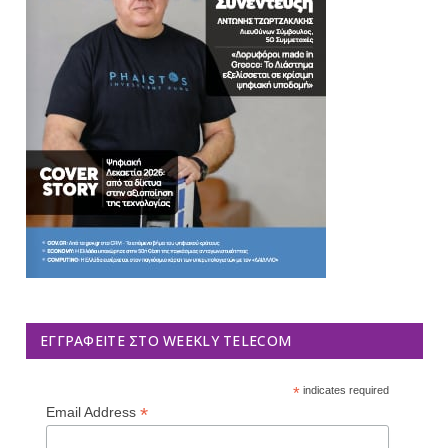
ΕΓΓΡΑΦΕΊΤΕ ΣΤΟ WEEKLY TELECOM
*
indicates required
*
Email Address