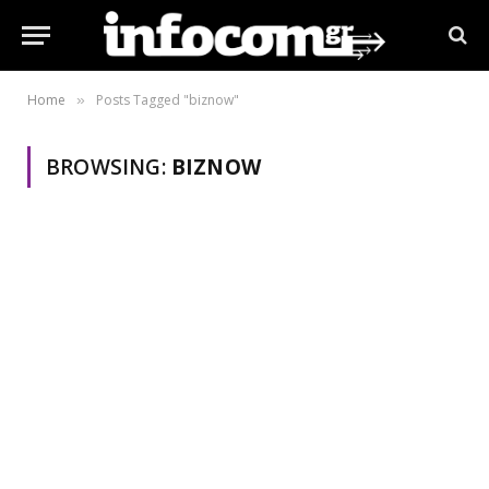
Home
Posts Tagged "biznow"
»
BROWSING:
BIZNOW