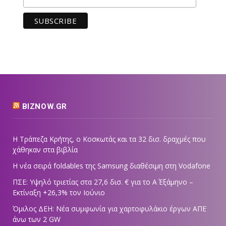
BIZNOW.GR
Η Τράπεζα Κρήτης, ο Κοσκωτάς και τα 32 δισ. δραχμές που
χάθηκαν στα βιβλία
Η νέα σειρά foldables της Samsung διαθέσιμη στη Vodafone
ΠΣΕ: Υψηλό τριετίας στα 27,6 δισ. € για το Α΄ Εξάμηνο –
Εκτίναξη +26,3% τον Ιούνιο
Όμιλος ΔΕΗ: Νέα συμφωνία για χαρτοφυλάκιο έργων ΑΠΕ
άνω των 2 GW